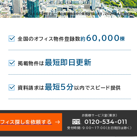
田7-22-17
※オフィスビルに付帯する一連の賃貸借の仲介業務を指します。2023年4月当社調べ
小路駅(東急池上線) 8分
60,000
全国のオフィス物件登録数
約
棟
駅(都営浅草線) A2口 9分
(JR) 西口 10分
最短即日更新
掲載物件は
月
最短5分
資料請求は
以内でスピード提供
地下3階建
お客様サービス室（東京）
0120-534-011
オフィス探しを依頼する
受付時間：9:00〜17:00（土日祝日は除く）