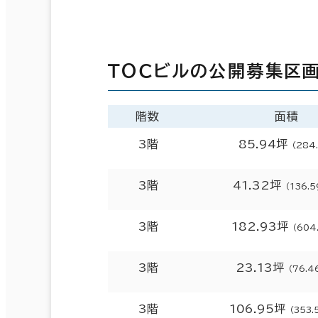
ＴＯＣビルの公開募集区
階数
面積
3階
85.94坪
（284
3階
41.32坪
（136.
3階
182.93坪
（604
3階
23.13坪
（76.4
3階
106.95坪
（353.