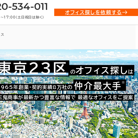
20-534-011
オフィス探しを依頼する
0〜17:00（土日祝日は除く）
ィス
東京23区
オフィス探し
の
は
※
仲介最大手
021-00082
1965年創業・契約実績8万社の
お問い合わせ番号：
三鬼商事が最新かつ豊富な情報で
最適なオフィスをご提案