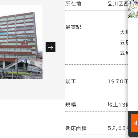
所在地
品川区西五反
最寄駅
大崎広
五反田
五反田駅
竣工
1970年 3
規模
地上13階／
延床面積
52,639坪