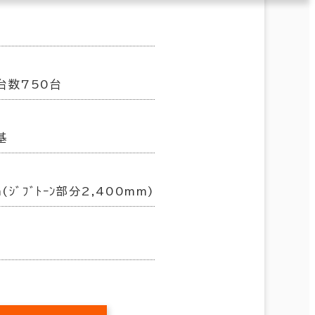
台数750台
基
(ｼﾞﾌﾞﾄｰﾝ部分2,400mm)
㎡