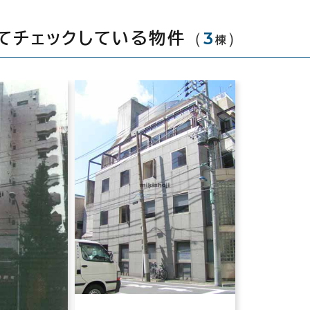
（
3
）
てチェックしている物件
棟