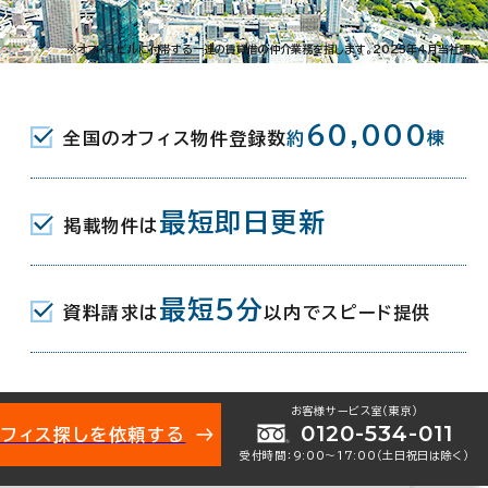
-16-4
※オフィスビルに付帯する一連の賃貸借の仲介業務を指します。2023年4月当社調べ
目駅(東京メトロ丸ノ内線/都営大江戸線) 2番口
60,000
全国のオフィス物件登録数
約
棟
駅(都営三田線) A6口 8分
駅(JR) 御茶ノ水橋口 9分
最短即日更新
掲載物件は
最短5分
資料請求は
以内でスピード提供
月
お客様サービス室（東京）
0120-534-011
オフィス探しを依頼する
受付時間：9:00〜17:00（土日祝日は除く）