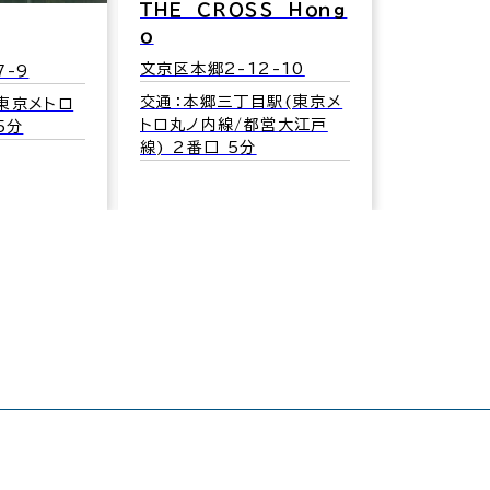
ＴＨＥ ＣＲＯＳＳ Ｈｏｎｇ
ｏ
文京区本郷2-12-10
7-9
交通：本郷三丁目駅(東京メ
東京メトロ
トロ丸ノ内線/都営大江戸
5分
線) 2番口 5分