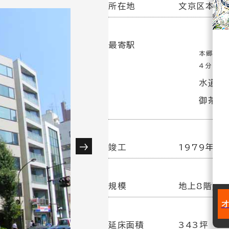
所在地
文京区本郷3
最寄駅
本郷三丁
4分
水道橋
御茶ノ水
竣工
1979年 3
規模
地上8階建
延床面積
343坪