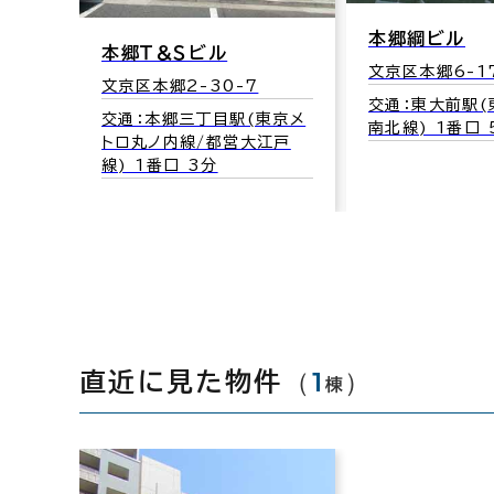
本郷綱ビル
本郷Ｔ＆Ｓビル
文京区本郷6-1
文京区本郷2-30-7
交通：東大前駅(
交通：本郷三丁目駅(東京メ
南北線) 1番口 
トロ丸ノ内線/都営大江戸
線) 1番口 3分
（
1
）
直近に見た物件
棟