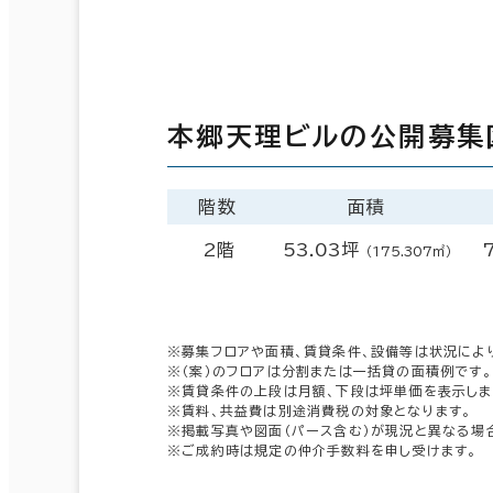
本郷天理ビルの公開募集
階数
面積
2階
53.03坪
（175.307㎡）
※募集フロアや面積、賃貸条件、設備等は状況によ
※（案）のフロアは分割または一括貸の面積例です。
※賃貸条件の上段は月額、下段は坪単価を表示しま
※賃料、共益費は別途消費税の対象となります。
※掲載写真や図面（パース含む）が現況と異なる場
※ご成約時は規定の仲介手数料を申し受けます。