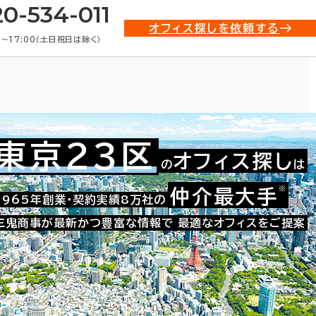
20-534-011
オフィス探しを依頼する
0〜17:00（土日祝日は除く）
ス
東京23区
オフィス探し
の
は
※
仲介最大手
021-01273
1965年創業・契約実績8万社の
お問い合わせ番号：
三鬼商事が最新かつ豊富な情報で
最適なオフィスをご提案