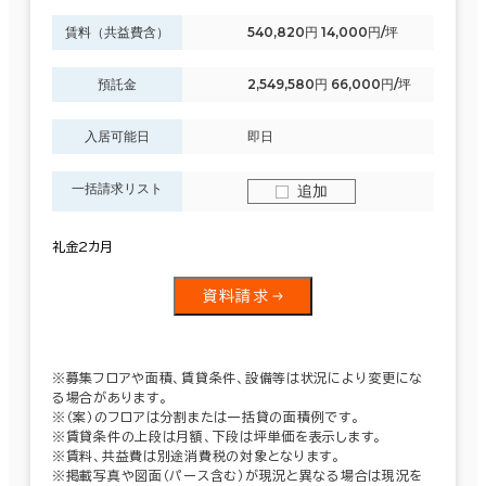
賃料（共益費含）
540,820円 14,000円/坪
預託金
2,549,580円 66,000円/坪
入居可能日
即日
一括請求リスト
追加
礼金2カ月
資料請求
※募集フロアや面積、賃貸条件、設備等は状況により変更にな
る場合があります。
※（案）のフロアは分割または一括貸の面積例です。
※賃貸条件の上段は月額、下段は坪単価を表示します。
※賃料、共益費は別途消費税の対象となります。
※掲載写真や図面（パース含む）が現況と異なる場合は現況を