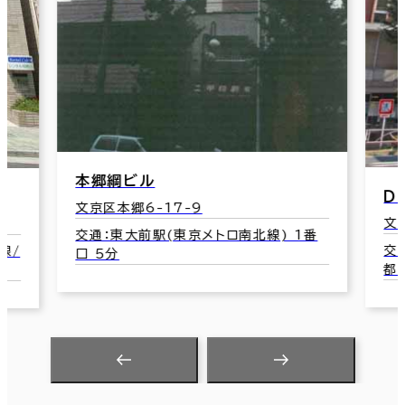
Ｔ
文
Ｄｅｓｉｇｎ Ｐｌａｃｅ α
交
都
文京区本郷4-1-4
番
交通：本郷三丁目駅(東京メトロ丸ノ内線/
都営大江戸線) 4番口 2分