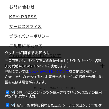
支店情報
オフィス移転Q&A
お問い合わせ
東京
三鬼商事が選ばれる理由
KEY-PRESS
大阪
一般事業主行動計画
サービスオフィス
名古屋
採用情報
プライバシーポリシー
札幌
ご契約者様の声
ご利用にあたって
仙台
クッキーに関するお知らせ
Cookie等の利用について
横浜
三鬼商事では、サイト閲覧者の利便性向上(サイトのサービス・各種
福岡
都道府県から探す
入力補助)のためにCookieを使用します。
詳細については
Cookie等の利用について
をご確認ください。
オフィスリポート
Cookieをブロックすると、お客様へのサービスの提供や改善に影
響を及ぼす場合があります。
ログイン
北海道
Copyright Miki Shoji Co.,ltd
分析／どのコンテンツが使用されているか、またその使用
状況や頻度等を測定
青森県
まとめて資料請求
広告／お客様に合わせた広告・メール等のコンテンツ配信
岩手県