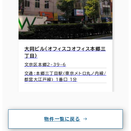
大同ビル（オフィスコオフィス本郷三
丁目）
文京区本郷2-39-6
交通：本郷三丁目駅(東京メトロ丸ノ内線/
都営大江戸線) 1番口 1分
物件一覧に戻る