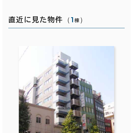
（
1
）
直近に見た物件
棟