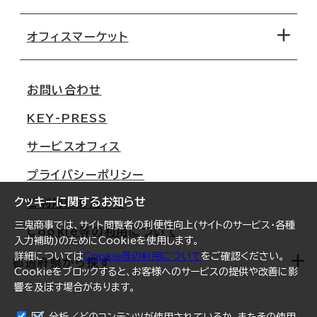
オフィス探しのためのチェックポイント
路線・駅から探す
移転コストシミュレーション
オフィスマーケット
会社概要
移転スケジュール
支店情報
オフィス移転Q&A
お問い合わせ
東京
三鬼商事が選ばれる理由
KEY-PRESS
大阪
一般事業主行動計画
サービスオフィス
名古屋
採用情報
プライバシーポリシー
札幌
ご契約者様の声
クッキーに関するお知らせ
ご利用にあたって
仙台
三鬼商事では、サイト閲覧者の利便性向上(サイトのサービス・各種
Cookie等の利用について
横浜
入力補助)のためにCookieを使用します。
詳細については
Cookie等の利用について
をご確認ください。
福岡
都道府県から探す
Cookieをブロックすると、お客様へのサービスの提供や改善に影
響を及ぼす場合があります。
オフィスリポート
ログイン