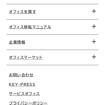
オフィスを探す
オフィス移転マニュアル
エリアから探す
地図から探す
企業情報
オフィス探しのためのチェックポイント
路線・駅から探す
移転コストシミュレーション
オフィスマーケット
会社概要
移転スケジュール
支店情報
オフィス移転Q&A
お問い合わせ
東京
三鬼商事が選ばれる理由
KEY-PRESS
大阪
一般事業主行動計画
サービスオフィス
名古屋
採用情報
プライバシーポリシー
札幌