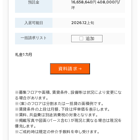
預託金
16,658,640円 408,000円/
坪
入居可能日
2026.12上旬
一括請求リスト
追加
礼金1カ月
資料請求
※募集フロアや面積、賃貸条件、設備等は状況により変更にな
る場合があります。
※（案）のフロアは分割または一括貸の面積例です。
※賃貸条件の上段は月額、下段は坪単価を表示します。
※賃料、共益費は別途消費税の対象となります。
※掲載写真や図面（パース含む）が現況と異なる場合は現況を
優先します。
※ご成約時は規定の仲介手数料を申し受けます。