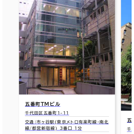
五番町ＴＭビル
千代田区五番町1-11
五
交通：市ヶ谷駅(東京メトロ有楽町線･南北
線/都営新宿線) 3番口 1分
千