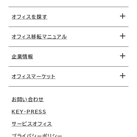
オフィスを探す
オフィス移転マニュアル
エリアから探す
地図から探す
企業情報
オフィス探しのためのチェックポイント
路線・駅から探す
移転コストシミュレーション
オフィスマーケット
会社概要
移転スケジュール
支店情報
オフィス移転Q&A
お問い合わせ
東京
三鬼商事が選ばれる理由
KEY-PRESS
大阪
一般事業主行動計画
サービスオフィス
名古屋
採用情報
プライバシーポリシー