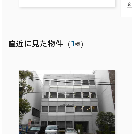
交
（
1
）
直近に見た物件
棟