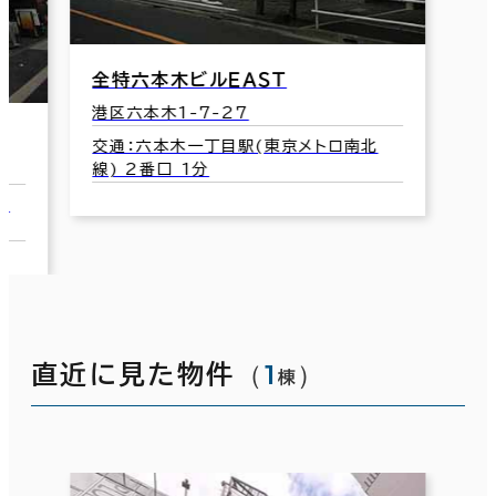
全特六本木ビルＥＡＳＴ
港区六本木1-7-27
交通：六本木一丁目駅(東京メトロ南北
線) 2番口 1分
都
（
1
）
直近に見た物件
棟