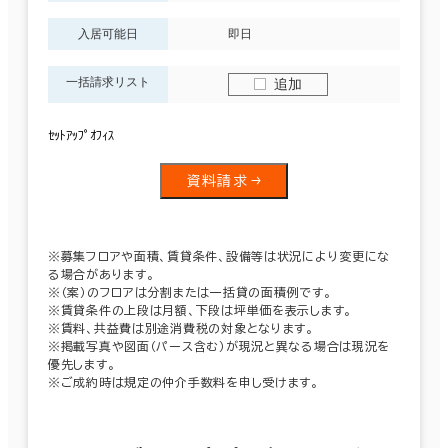
入居可能日
即日
一括請求リスト
追加
ｾｯﾄｱｯﾌﾟｵﾌｨｽ
資料請求
※募集フロアや面積、賃貸条件、設備等は状況により変更にな
る場合があります。
※（案）のフロアは分割または一括貸の面積例です。
※賃貸条件の上段は月額、下段は坪単価を表示します。
※賃料、共益費は別途消費税の対象となります。
※掲載写真や図面（パース含む）が現況と異なる場合は現況を
優先します。
※ご成約時は規定の仲介手数料を申し受けます。