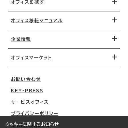
オフィスを探す
オフィス移転マニュアル
エリアから探す
地図から探す
企業情報
オフィス探しのためのチェックポイント
路線・駅から探す
移転コストシミュレーション
オフィスマーケット
会社概要
移転スケジュール
支店情報
オフィス移転Q&A
お問い合わせ
東京
三鬼商事が選ばれる理由
KEY-PRESS
大阪
一般事業主行動計画
サービスオフィス
名古屋
採用情報
プライバシーポリシー
札幌
ご契約者様の声
クッキーに関するお知らせ
ご利用にあたって
仙台