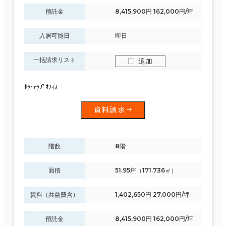
預託金
8,415,900円 162,000円/坪
入居可能日
即日
一括請求リスト
追加
ｾｯﾄｱｯﾌﾟｵﾌｨｽ
資料請求
階数
8階
面積
51.95坪（171.736㎡）
賃料（共益費含）
1,402,650円 27,000円/坪
預託金
8,415,900円 162,000円/坪