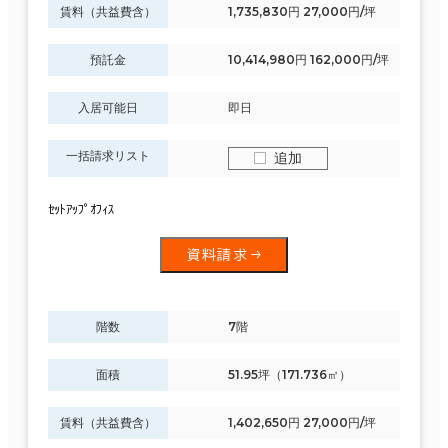
賃料（共益費含）
1,735,830円 27,000円/坪
預託金
10,414,980円 162,000円/坪
入居可能日
即日
一括請求リスト
追加
ｾｯﾄｱｯﾌﾟｵﾌｨｽ
資料請求
階数
7階
面積
51.95坪（171.736㎡）
賃料（共益費含）
1,402,650円 27,000円/坪