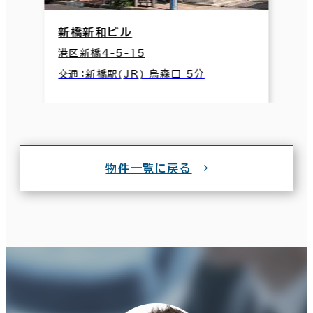
新橋新和ビル
港区新橋4-5-15
交通：新橋駅(JR) 烏森口 5分
物件一覧に戻る