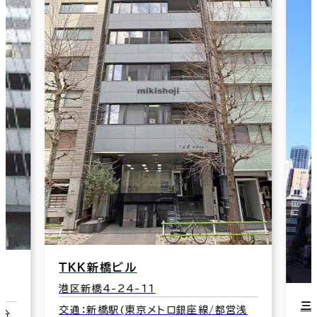
三陽ビル
片
浅