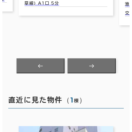
港区新橋5-19-1
港
交通：御成門駅(都営三田線) A4口 6分
交
（
1
）
直近に見た物件
棟