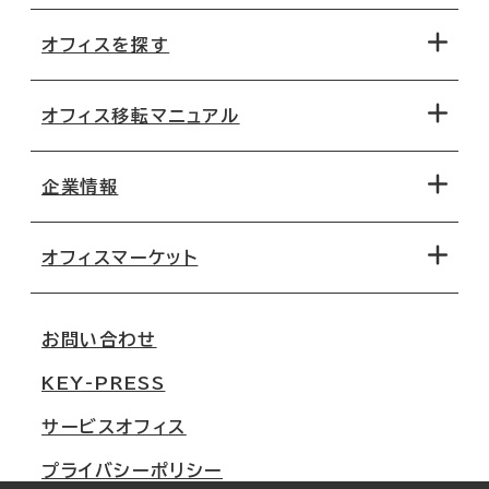
オフィスを探す
オフィス移転マニュアル
エリアから探す
地図から探す
企業情報
オフィス探しのためのチェックポイント
路線・駅から探す
移転コストシミュレーション
オフィスマーケット
会社概要
移転スケジュール
支店情報
オフィス移転Q&A
お問い合わせ
東京
三鬼商事が選ばれる理由
KEY-PRESS
大阪
一般事業主行動計画
サービスオフィス
名古屋
採用情報
プライバシーポリシー
札幌