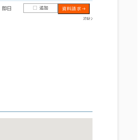
追加
即日
資料請求
ｽｹﾙﾄﾝ