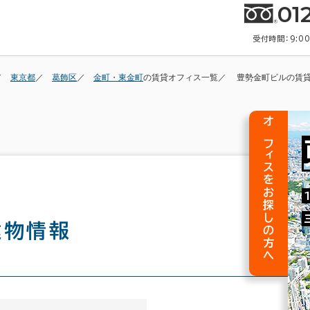
01
受付時間：9:0
東京都
葛飾区
金町・東金町
の賃貸オフィス一覧
豊勢金町ビルの賃
オフィスをお探しの方へ
建物情報