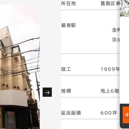
所在地
葛飾区東金町
最寄駅
金町駅(
京成金
竣工
1989年10
規模
地上6階／
延床面積
600坪