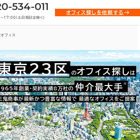
20-534-011
オフィス探しを依頼する
0〜17:00（土日祝日は除く）
貸オフィス
東京23区
オフィス探し
の
は
※
仲介最大手
021-07018
1965年創業・契約実績8万社の
お問い合わせ番号：
三鬼商事が最新かつ豊富な情報で
最適なオフィスをご提案