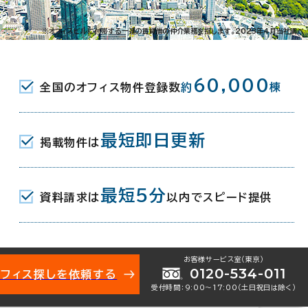
1-42-5
※オフィスビルに付帯する一連の賃貸借の仲介業務を指します。2023年4月当社調べ
JR) 北口 2分
60,000
全国のオフィス物件登録数
約
棟
町駅(京成金町線) 4分
最短即日更新
掲載物件は
月
最短5分
資料請求は
以内でスピード提供
地下1階建
お客様サービス室（東京）
0120-534-011
オフィス探しを依頼する
受付時間：9:00〜17:00（土日祝日は除く）