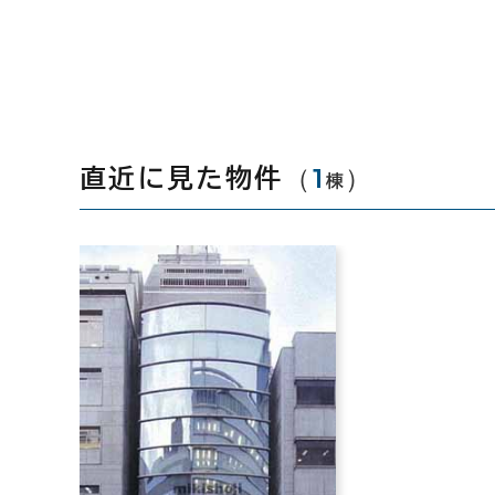
（
1
）
直近に見た物件
棟