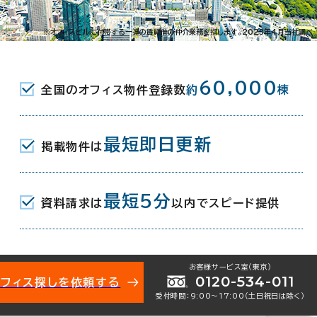
-14-7
※オフィスビルに付帯する一連の賃貸借の仲介業務を指します。2023年4月当社調べ
都営浅草線) A7口 3分
60,000
全国のオフィス物件登録数
約
棟
(東京メトロ銀座線) 6番口 4分
JR) 八重洲南口 8分
最短即日更新
掲載物件は
月（リニューアル：2012年 3月）
最短5分
資料請求は
以内でスピード提供
地下1階建
お客様サービス室（東京）
0120-534-011
オフィス探しを依頼する
受付時間：9:00〜17:00（土日祝日は除く）