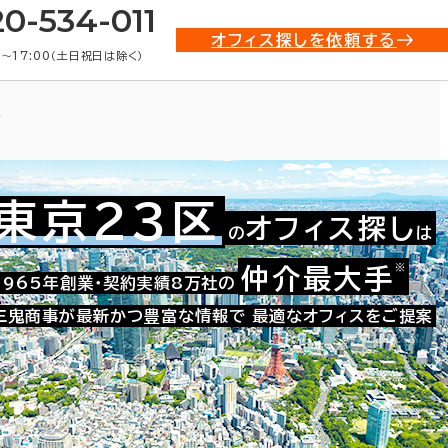
20-534-011
オフィス探しを依頼する
0〜17:00（土日祝日は除く）
ス
東京23区
オフィス探し
の
は
※
仲介最大手
021-07434
1965年創業・契約実績8万社の
お問い合わせ番号：
三鬼商事が最新かつ豊富な情報で
最適なオフィスをご提案