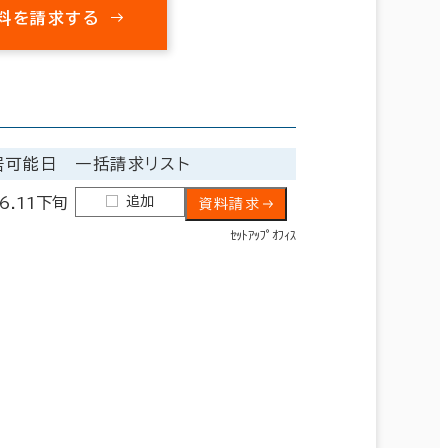
料を請求する
居可能日
一括請求リスト
追加
6.11下旬
資料請求
ｾｯﾄｱｯﾌﾟｵﾌｨｽ