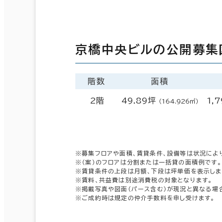
京橋中央ビルの公開募集
階数
面積
2階
49.89坪
1,
（164.926㎡）
※募集フロアや面積、賃貸条件、設備等は状況によ
※（案）のフロアは分割または一括貸の面積例です。
※賃貸条件の上段は月額、下段は坪単価を表示しま
※賃料、共益費は別途消費税の対象となります。
※掲載写真や図面（パース含む）が現況と異なる場
※ご成約時は規定の仲介手数料を申し受けます。