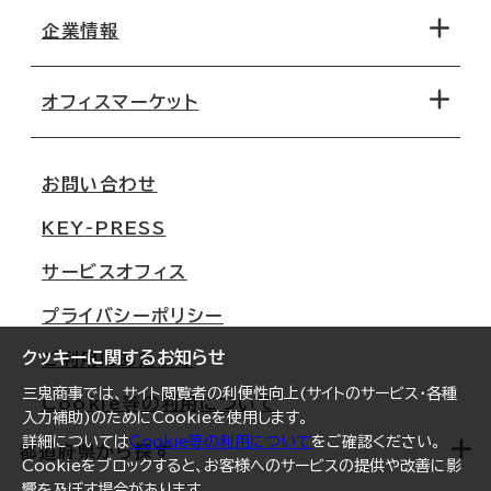
地図から探す
企業情報
オフィス探しのためのチェックポイント
路線・駅から探す
移転コストシミュレーション
オフィスマーケット
会社概要
移転スケジュール
支店情報
オフィス移転Q&A
お問い合わせ
東京
三鬼商事が選ばれる理由
KEY-PRESS
大阪
一般事業主行動計画
サービスオフィス
名古屋
採用情報
プライバシーポリシー
札幌
ご契約者様の声
クッキーに関するお知らせ
ご利用にあたって
仙台
三鬼商事では、サイト閲覧者の利便性向上(サイトのサービス・各種
Cookie等の利用について
横浜
入力補助)のためにCookieを使用します。
詳細については
Cookie等の利用について
をご確認ください。
福岡
都道府県から探す
Cookieをブロックすると、お客様へのサービスの提供や改善に影
響を及ぼす場合があります。
オフィスリポート