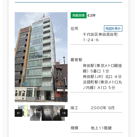
43坪
掲載面積
住所
地図を表示
千代田区神田須田町
1-24-6
最寄駅
神田駅(東京メトロ銀座
線) 5番口 1分
神田駅(JR) 北口 4分
淡路町駅(東京メトロ丸
ノ内線) A1口 5分
竣工
2008年 9月
規模
地上11階建