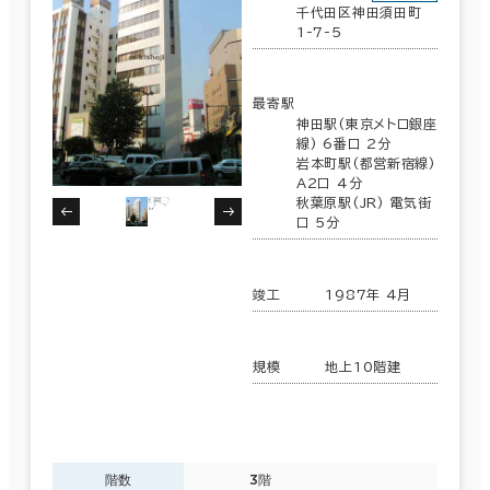
足立区
(10)
千代田区神田須田町
1-7-5
中央区
(644)
駅徒歩
最寄駅
神田駅(東京メトロ銀座
品川区
(302)
3分以内
線) 6番口 2分
岩本町駅(都営新宿線)
5分以内
A2口 4分
墨田区
(35)
秋葉原駅(JR) 電気街
口 5分
10分以内
世田谷区
(22)
竣工
1987年 4月
練馬区
(5)
入居可能時期
葛飾区
(5)
規模
地上10階建
即入居可能
港区
(691)
3か月以内
階数
3階
６か月以内
台東区
(113)