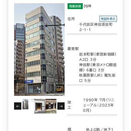
39坪
掲載面積
住所
地図を表示
千代田区神田須田町
2-1-1
最寄駅
岩本町駅(都営新宿線)
A2口 3分
神田駅(東京メトロ銀座
線) 6番口 3分
秋葉原駅(JR) 電気街
口 5分
1990年 7月（リニ
竣
ューアル：2023年
工
8月）
規
地上8階／地下1