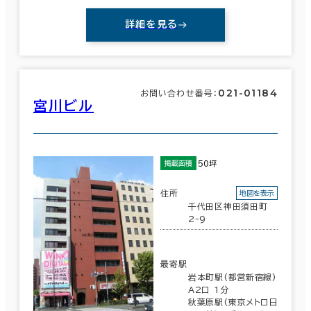
詳細を見る
021-01184
お問い合わせ番号：
宮川ビル
50坪
掲載面積
住所
地図を表示
千代田区神田須田町
2-9
最寄駅
岩本町駅(都営新宿線)
A2口 1分
秋葉原駅(東京メトロ日