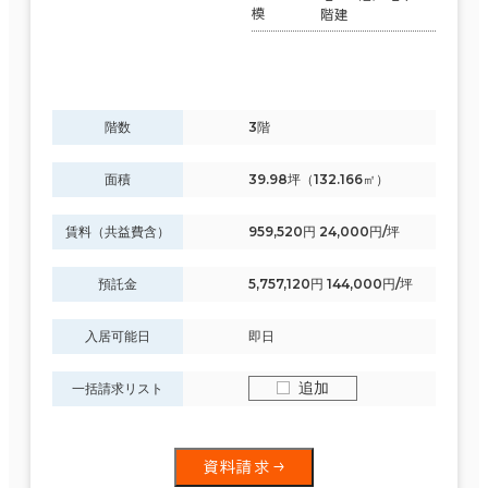
模
階建
階数
3階
面積
39.98坪（132.166㎡）
賃料（共益費含）
959,520円 24,000円/坪
預託金
5,757,120円 144,000円/坪
入居可能日
即日
追加
一括請求リスト
資料請求