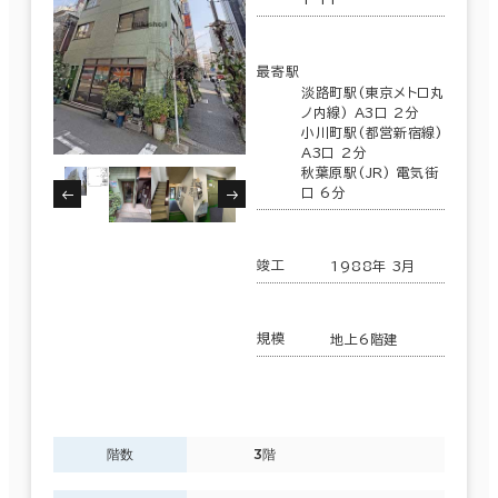
最寄駅
淡路町駅(東京メトロ丸
ノ内線) A3口 2分
小川町駅(都営新宿線)
A3口 2分
秋葉原駅(JR) 電気街
口 6分
竣工
1988年 3月
規模
地上6階建
階数
3階