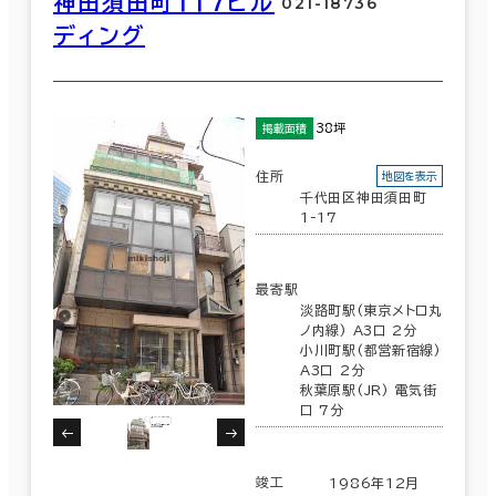
神田須田町１１７ビル
021-18736
ディング
38坪
掲載面積
住所
地図を表示
千代田区神田須田町
1-17
最寄駅
淡路町駅(東京メトロ丸
ノ内線) A3口 2分
小川町駅(都営新宿線)
A3口 2分
秋葉原駅(JR) 電気街
口 7分
竣工
1986年12月