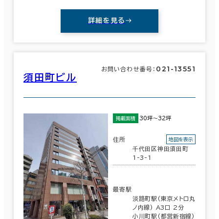
詳細を見る
021-13551
お問い合わせ番号：
須田町ビル
30坪～32坪
掲載面積
住所
地図を表示
千代田区神田須田町
1-3-1
最寄駅
淡路町駅(東京メトロ丸
ノ内線) A3口 2分
小川町駅(都営新宿線)