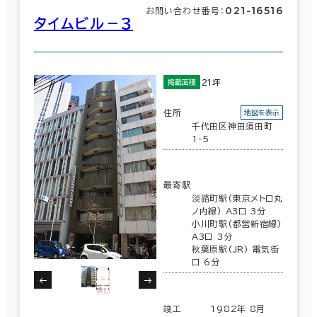
021-16516
お問い合わせ番号：
その他
荒川区
(7)
タイムビル－３
制震・免震構造
駐車場設備あり
東京都下
21坪
(161)
掲載面積
29室
1フロア面積100坪以上
住所
地図を表示
(22棟)
該当数
千代田区神田須田町
1-5
この条件で検索する
該当数
最寄駅
29室
淡路町駅(東京メトロ丸
ノ内線) A3口 3分
(22棟)
小川町駅(都営新宿線)
A3口 3分
秋葉原駅(JR) 電気街
口 6分
この条件で検索する
竣工
1982年 8月