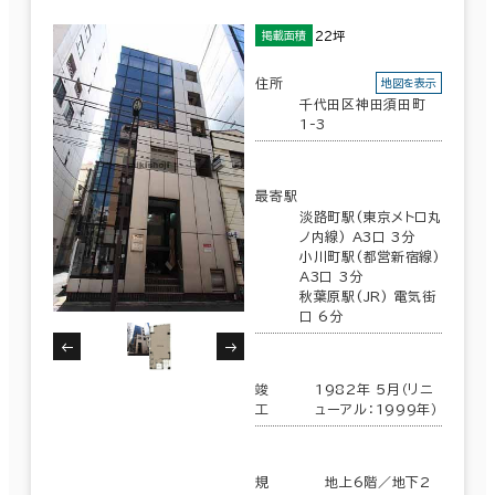
22坪
掲載面積
住所
地図を表示
千代田区神田須田町
1-3
最寄駅
淡路町駅(東京メトロ丸
ノ内線) A3口 3分
小川町駅(都営新宿線)
A3口 3分
秋葉原駅(JR) 電気街
口 6分
竣
1982年 5月（リニ
工
ューアル：1999年）
規
地上6階／地下2