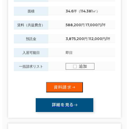
６か月以上
面積
34.6坪（114.381㎡）
江東区
(191)
賃料（共益費含）
588,200円 17,000円/坪
中野区
(16)
預託金
3,875,200円 112,000円/坪
築年数
北区
(7)
入居可能日
即日
建築中
1年以内
5年以内
江戸川区
(20)
10年以内
20年以内
30年以内
追加
一括請求リスト
新宿区
(390)
資料請求
階数
文京区
(142)
1階
2階以上
詳細を見る
目黒区
(40)
杉並区
(17)