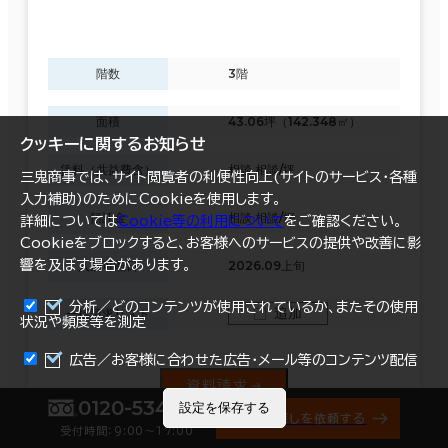
階数
3階
面積
43.06坪（142.348㎡）
クッキーに関するお知らせ
賃料（共益費含）
相談 相談/坪
三鬼商事では、サイト閲覧者の利便性向上(サイトのサービス・各種
入力補助)のためにCookieを使用します。
預託金
相談 相談/坪
詳細については
Cookie等の利用について
をご確認ください。
Cookieをブロックすると、お客様へのサービスの提供や改善に影
響を及ぼす場合があります。
入居可能日
2026.09上旬
分析／どのコンテンツが使用されているか、またその使用
追加
一括請求リスト
状況や頻度等を測定
まとめて資料請求
広告／お客様に合わせた広告・メール等のコンテンツ配信
資料請求
0120-534-011
設定を保存する
オフィス探しを依頼する
受付時間：9:00〜17:00
詳細を見る