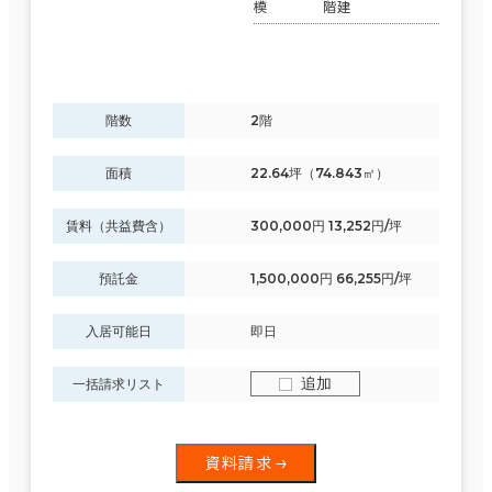
模
階建
階数
2階
面積
22.64坪（74.843㎡）
賃料（共益費含）
300,000円 13,252円/坪
預託金
1,500,000円 66,255円/坪
入居可能日
即日
追加
一括請求リスト
資料請求