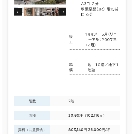
A3口 2分
秋葉原駅(JR) 電気街
口 6分
1993年 5月（リニ
竣
ューアル：2007年
工
12月）
規
地上10階／地下1
模
階建
階数
2階
面積
30.89坪（102.116㎡）
賃料（共益費含）
803,140円 26,000円/坪