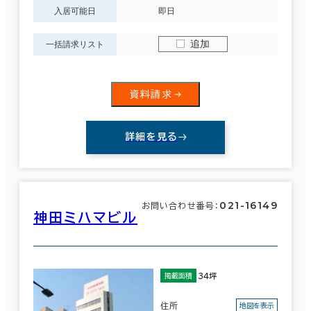
入居可能日
即日
追加
一括請求リスト
面積選択
エリアを追加・変更する
東京23区
(3,862)
坪数
人数
資料請求
～
千代田区
詳細を見る
(715)
複数フロアを含む
渋谷区
(290)
021-16149
お問い合わせ番号：
豊島区
(115)
神田ミハマビル
賃料選択（共益費含）
大田区
(65)
坪単価
月総額
～
34坪
板橋区
掲載面積
(20)
賃料非公開物件を含む
住所
地図を表示