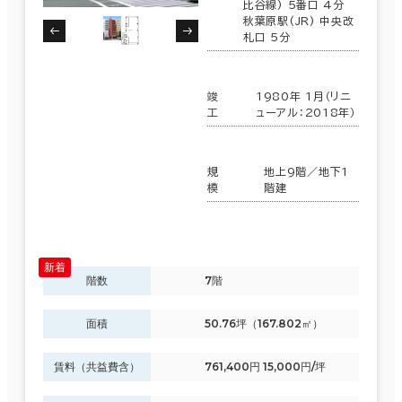
比谷線) 5番口 4分
秋葉原駅(JR) 中央改
札口 5分
竣
1980年 1月（リニ
工
ューアル：2018年）
規
地上9階／地下1
模
階建
階数
7階
面積
50.76坪（167.802㎡）
賃料（共益費含）
761,400円 15,000円/坪