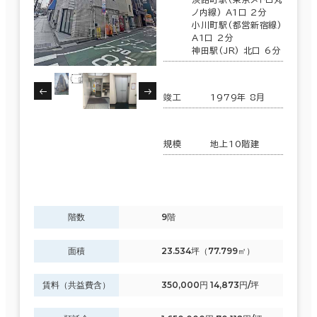
ノ内線) A1口 2分
小川町駅(都営新宿線)
A1口 2分
神田駅(JR) 北口 6分
竣工
1979年 8月
規模
地上10階建
階数
9階
面積
23.534坪（77.799㎡）
賃料（共益費含）
350,000円 14,873円/坪