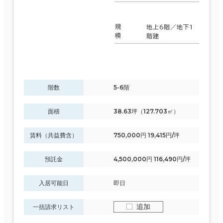
規
地上6階／地下1
模
階建
階数
5-6階
面積
38.63坪（127.703㎡）
賃料（共益費含）
750,000円 19,415円/坪
預託金
4,500,000円 116,490円/坪
入居可能日
即日
追加
一括請求リスト