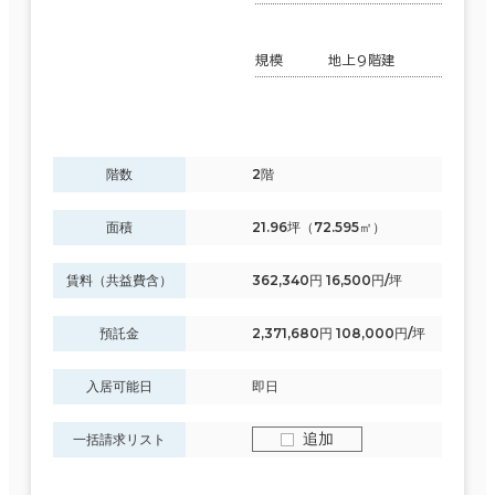
規模
地上9階建
階数
2階
面積
21.96坪（72.595㎡）
賃料（共益費含）
362,340円 16,500円/坪
預託金
2,371,680円 108,000円/坪
入居可能日
即日
追加
一括請求リスト