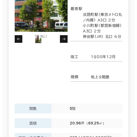
最寄駅
淡路町駅(東京メトロ丸
ノ内線) A3口 2分
小川町駅(都営新宿線)
A3口 2分
神田駅(JR) 北口 6分
竣工
1980年12月
規模
地上9階建
階数
5階
面積
20.96坪（69.29㎡）