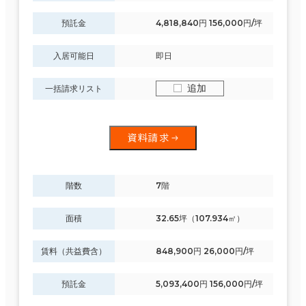
預託金
4,818,840円 156,000円/坪
入居可能日
即日
追加
一括請求リスト
資料請求
階数
7階
面積
32.65坪（107.934㎡）
条件で絞り込む
賃料（共益費含）
848,900円 26,000円/坪
預託金
5,093,400円 156,000円/坪
現在の条件