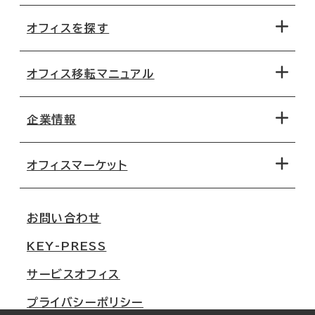
オフィスを探す
オフィス移転マニュアル
エリアから探す
地図から探す
企業情報
オフィス探しのためのチェックポイント
路線・駅から探す
移転コストシミュレーション
オフィスマーケット
会社概要
移転スケジュール
支店情報
オフィス移転Q&A
お問い合わせ
東京
三鬼商事が選ばれる理由
KEY-PRESS
大阪
一般事業主行動計画
サービスオフィス
名古屋
採用情報
プライバシーポリシー
札幌
ご契約者様の声