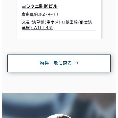
ヨシクニ駒形ビル
台東区駒形2-4-11
交通：浅草駅(東京メトロ銀座線/都営浅
草線) A1口 4分
物件一覧に戻る