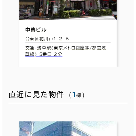
中傳ビル
台東区花川戸1-2-6
交通：浅草駅(東京メトロ銀座線/都営浅
草線) 5番口 2分
（
1
）
直近に見た物件
棟