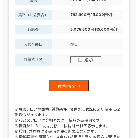
賃料（共益費含）
792,600円 15,000円/坪
預託金
6,076,600円 115,000円/坪
入居可能日
即日
一括請求リスト
追加
資料請求
※募集フロアや面積、賃貸条件、設備等は状況により変更にな
る場合があります。
※（案）のフロアは分割または一括貸の面積例です。
※賃貸条件の上段は月額、下段は坪単価を表示します。
※賃料、共益費は別途消費税の対象となります。
※掲載写真や図面（パース含む）が現況と異なる場合は現況を