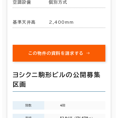
空調設備
個別方式
基準天井高
2,400mm
この物件の資料を請求する
ヨシクニ駒形ビルの公開募集
区画
階数
4階
面積
52.84坪（174.678㎡）