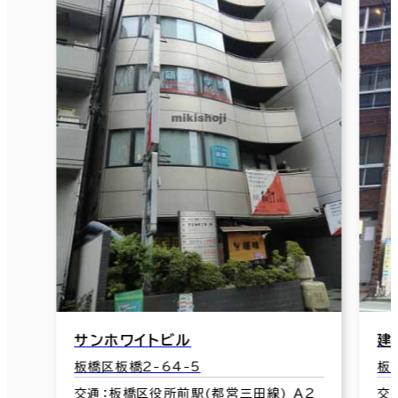
建材ビル
板橋区板橋1-48-9
(都営三田線) A2
交通：新板橋駅(都営三田線) A3口 