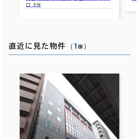
（
1
）
直近に見た物件
棟