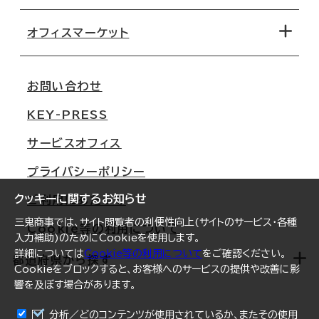
オフィス探しのためのチェックポイント
路線・駅から探す
移転コストシミュレーション
オフィスマーケット
会社概要
移転スケジュール
支店情報
オフィス移転Q&A
お問い合わせ
東京
三鬼商事が選ばれる理由
KEY-PRESS
大阪
一般事業主行動計画
サービスオフィス
名古屋
採用情報
プライバシーポリシー
札幌
ご契約者様の声
クッキーに関するお知らせ
ご利用にあたって
仙台
三鬼商事では、サイト閲覧者の利便性向上(サイトのサービス・各種
Cookie等の利用について
横浜
入力補助)のためにCookieを使用します。
詳細については
Cookie等の利用について
をご確認ください。
福岡
都道府県から探す
Cookieをブロックすると、お客様へのサービスの提供や改善に影
響を及ぼす場合があります。
オフィスリポート
ログイン
分析／どのコンテンツが使用されているか、またその使用