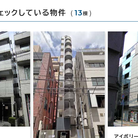
（
13
）
ェックしている物件
棟
アイボリ