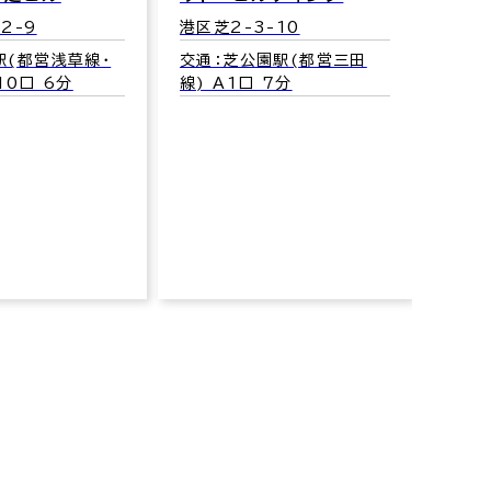
2-9
港区芝2-3-10
芝Ｋ
駅(都営浅草線･
交通：芝公園駅(都営三田
港区芝
10口 6分
線) A1口 7分
交通：
三田線