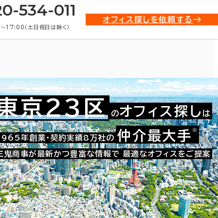
20-534-011
オフィス探しを依頼する
0〜17:00（土日祝日は除く）
東京23区
オフィス探し
の
は
※
仲介最大手
021-11283
1965年創業・契約実績8万社の
お問い合わせ番号：
三鬼商事が最新かつ豊富な情報で
最適なオフィスをご提案