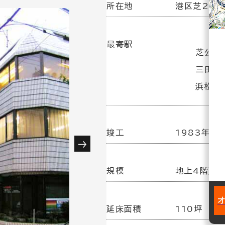
所在地
港区芝2-16
最寄駅
芝公園駅
三田駅(
浜松町駅
竣工
1983年 2
規模
地上4階建
延床面積
110坪