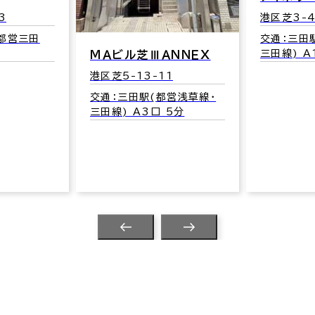
3
港区芝3-4
都営三田
交通：三田
三田線) A
ＭＡビル芝ⅢＡＮＮＥＸ
港区芝5-13-11
交通：三田駅(都営浅草線･
三田線) A3口 5分