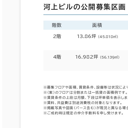
河上ビルの公開募集区画
階数
面積
2階
13.86坪
（45.818㎡）
4階
16.982坪
（56.139㎡）
※募集フロアや面積、賃貸条件、設備等は状況によ
※（案）のフロアは分割または一括貸の面積例です。
※賃貸条件の上段は月額、下段は坪単価を表示しま
※賃料、共益費は別途消費税の対象となります。
※掲載写真や図面（パース含む）が現況と異なる場
※ご成約時は規定の仲介手数料を申し受けます。