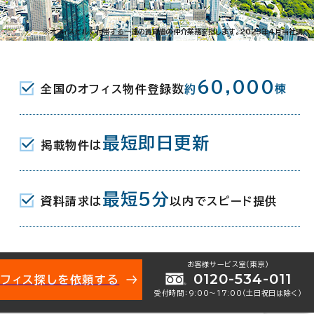
-1
※オフィスビルに付帯する一連の賃貸借の仲介業務を指します。2023年4月当社調べ
(都営三田線) A1口 4分
60,000
全国のオフィス物件登録数
約
棟
都営浅草線･三田線) A10口 8分
(JR) 金杉橋口 10分
最短即日更新
掲載物件は
月
最短5分
資料請求は
以内でスピード提供
お客様サービス室（東京）
0120-534-011
オフィス探しを依頼する
受付時間：9:00〜17:00（土日祝日は除く）