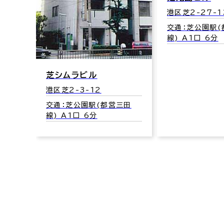
港区芝2-27-1
三田
交通：芝公園駅(
線) A1口 6分
芝シムラビル
港区芝2-3-12
交通：芝公園駅(都営三田
線) A1口 6分