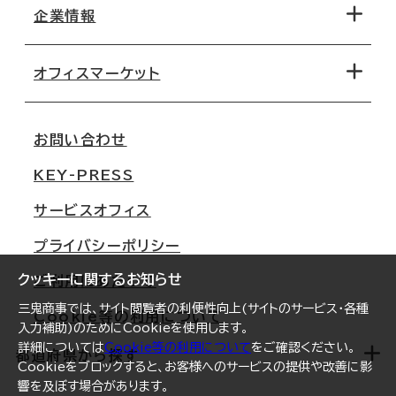
地図から探す
企業情報
オフィス探しのためのチェックポイント
路線・駅から探す
移転コストシミュレーション
オフィスマーケット
会社概要
移転スケジュール
支店情報
オフィス移転Q&A
お問い合わせ
東京
三鬼商事が選ばれる理由
KEY-PRESS
大阪
一般事業主行動計画
サービスオフィス
名古屋
採用情報
プライバシーポリシー
札幌
ご契約者様の声
クッキーに関するお知らせ
ご利用にあたって
仙台
三鬼商事では、サイト閲覧者の利便性向上(サイトのサービス・各種
Cookie等の利用について
横浜
入力補助)のためにCookieを使用します。
詳細については
Cookie等の利用について
をご確認ください。
福岡
都道府県から探す
Cookieをブロックすると、お客様へのサービスの提供や改善に影
響を及ぼす場合があります。
オフィスリポート