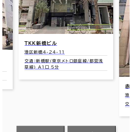
ＴＫＫ新橋ビル
港区新橋4-24-11
交通：新橋駅(東京メトロ銀座線/都営浅
草線) A1口 5分
赤
港
交