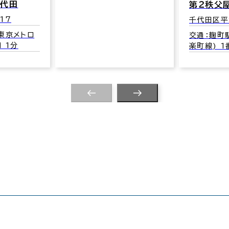
田
第２秩父屋ビ
千代田区平河町1
メトロ
交通：麹町駅(
分
楽町線) 1番口