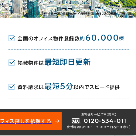
3-19
※オフィスビルに付帯する一連の賃貸借の仲介業務を指します。2023年4月当社調べ
駅(東京メトロ半蔵門線) 1番口 3分
60,000
全国のオフィス物件登録数
約
棟
(東京メトロ有楽町線･半蔵門線･南北線) 4番口
(東京メトロ有楽町線) 1番口 7分
最短即日更新
掲載物件は
最短5分
資料請求は
以内でスピード提供
月
お客様サービス室（東京）
0120-534-011
オフィス探しを依頼する
受付時間：9:00〜17:00（土日祝日は除く）