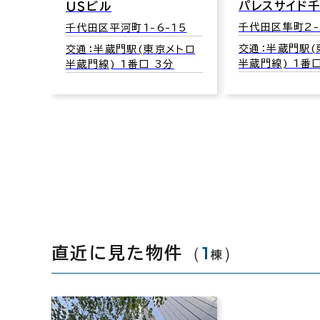
パレスサイド千代
ＵＳビル
千代田区隼町2-17
千代田区平河町1-6-15
交通：半蔵門駅(東京
交通：半蔵門駅(東京メトロ
半蔵門線) 1番口 1
半蔵門線) 1番口 3分
（
1
）
直近に見た物件
棟