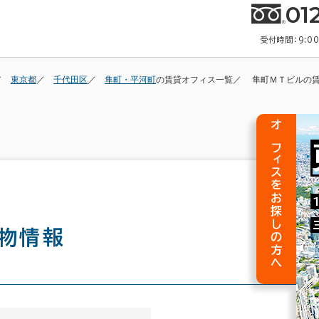
01
受付時間：9:0
東京都
千代田区
隼町・平河町
の賃貸オフィス一覧
隼町ＭＴビルの
オフィスをお探しの方へ
物情報