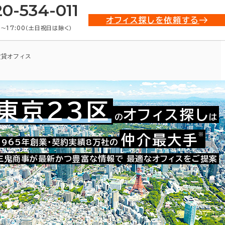
20-534-011
オフィス探しを依頼する
0〜17:00（土日祝日は除く）
賃貸オフィス
東京23区
オフィス探し
の
は
※
仲介最大手
021-13316
1965年創業・契約実績8万社の
お問い合わせ番号：
三鬼商事が最新かつ豊富な情報で
最適なオフィスをご提案