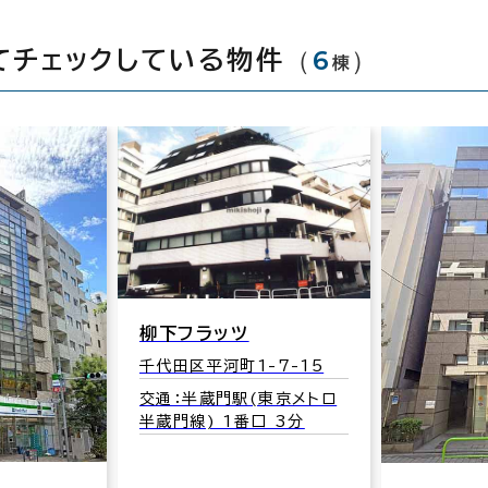
（
6
）
てチェックしている物件
棟
柳下フラッツ
千代田区平河町1-7-15
交通：半蔵門駅(東京メトロ
半蔵門線) 1番口 3分