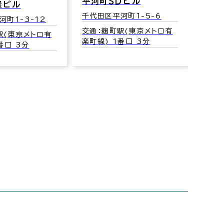
平河町ＳＤビル
ル
半蔵門Ｋ
千代田区平河町1-5-6
-3-12
千代田区平
交通：麹町駅(東京メトロ有
東京メトロ有
交通：半
楽町線) 1番口 3分
 3分
半蔵門線)