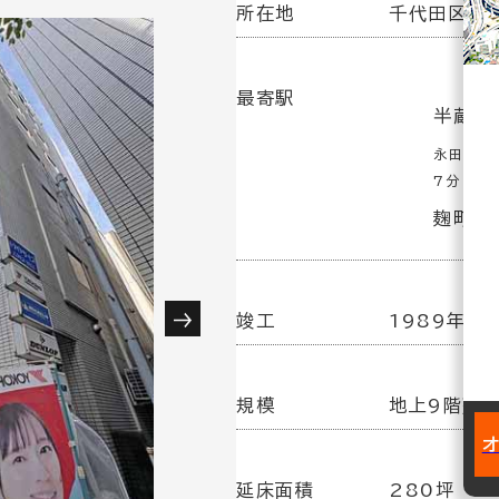
所在地
千代田区隼町
最寄駅
半蔵門
永田町駅
7分
麹町駅
竣工
1989年10
規模
地上9階建
延床面積
280坪