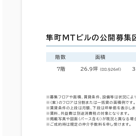
隼町ＭＴビルの公開募集
階数
面積
7階
26.9坪
3
（88.926㎡）
※募集フロアや面積、賃貸条件、設備等は状況によ
※（案）のフロアは分割または一括貸の面積例です。
※賃貸条件の上段は月額、下段は坪単価を表示しま
※賃料、共益費は別途消費税の対象となります。
※掲載写真や図面（パース含む）が現況と異なる場
※ご成約時は規定の仲介手数料を申し受けます。