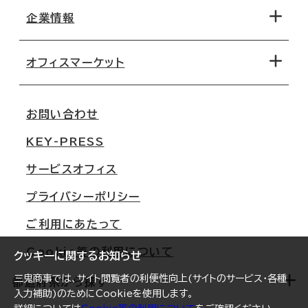
地図から探す
企業情報
オフィス探しのためのチェックポイント
路線・駅から探す
移転コストシミュレーション
オフィスマーケット
会社概要
移転スケジュール
支店情報
オフィス移転Q&A
お問い合わせ
東京
三鬼商事が選ばれる理由
KEY-PRESS
大阪
一般事業主行動計画
サービスオフィス
名古屋
採用情報
プライバシーポリシー
札幌
ご契約者様の声
ご利用にあたって
仙台
Cookie等の利用について
横浜
クッキーに関するお知らせ
三鬼商事では、サイト閲覧者の利便性向上(サイトのサービス・各種
福岡
都道府県から探す
入力補助)のためにCookieを使用します。
オフィスリポート