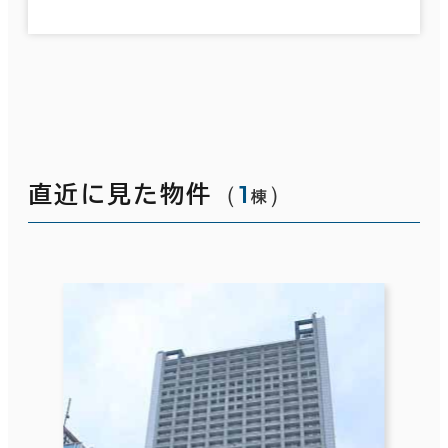
（
1
）
直近に見た物件
棟