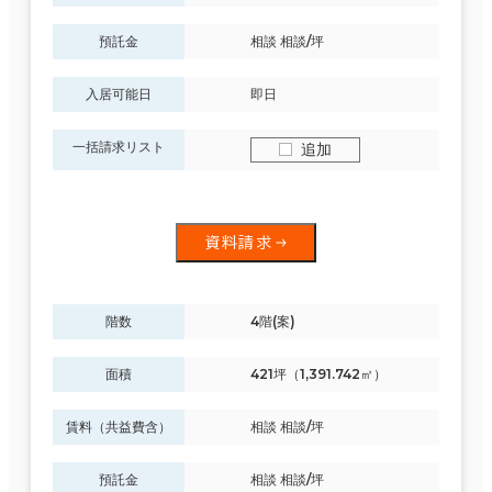
預託金
相談 相談/坪
入居可能日
即日
一括請求リスト
追加
資料請求
階数
4階(案)
面積
421坪（1,391.742㎡）
賃料（共益費含）
相談 相談/坪
預託金
相談 相談/坪