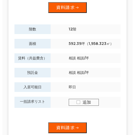
資料請求
階数
12階
面積
592.39坪（1,958.323㎡）
賃料（共益費含）
相談 相談/坪
預託金
相談 相談/坪
入居可能日
即日
一括請求リスト
追加
資料請求