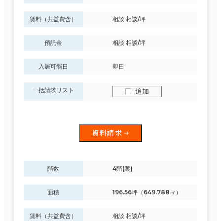
賃料（共益費含）
相談 相談/坪
預託金
相談 相談/坪
入居可能日
即日
一括請求リスト
追加
資料請求
階数
4階(案)
面積
196.56坪（649.788㎡）
賃料（共益費含）
相談 相談/坪