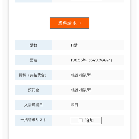
資料請求
階数
11階
面積
196.56坪（649.788㎡）
賃料（共益費含）
相談 相談/坪
預託金
相談 相談/坪
入居可能日
即日
一括請求リスト
追加