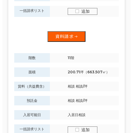
一括請求リスト
追加
資料請求
階数
11階
面積
200.71坪（663.507㎡）
賃料（共益費含）
相談 相談/坪
預託金
相談 相談/坪
入居可能日
入居日相談
一括請求リスト
追加