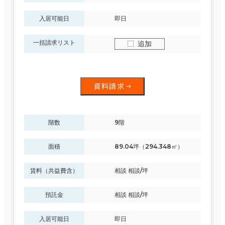
入居可能日
即日
一括請求リスト
追加
資料請求
階数
9階
面積
89.04坪（294.348㎡）
賃料（共益費含）
相談 相談/坪
預託金
相談 相談/坪
入居可能日
即日