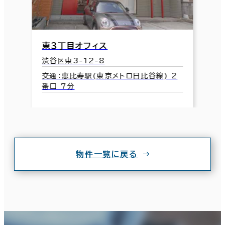
東３丁目オフィス
渋谷区東3-12-8
交通：恵比寿駅(東京メトロ日比谷線) 2
番口 7分
物件一覧に戻る