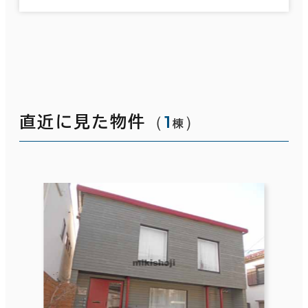
（
1
）
直近に見た物件
棟