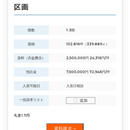
区画
階数
1-3階
面積
102.816坪（339.889㎡）
賃料（共益費含）
2,500,000円 24,316円/坪
預託金
7,500,000円 72,946円/坪
入居可能日
入居日相談
一括請求リスト
追加
礼金1カ月
資料請求