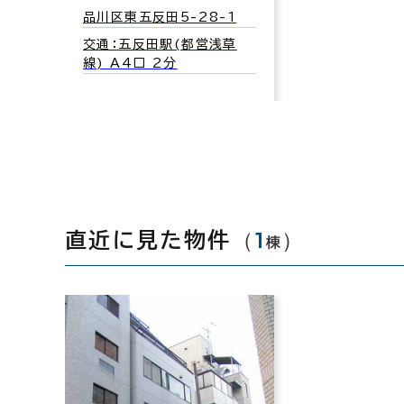
品川区東五反田5-28-1
交通：五反田駅(都営浅草
線) A4口 2分
（
1
）
直近に見た物件
棟