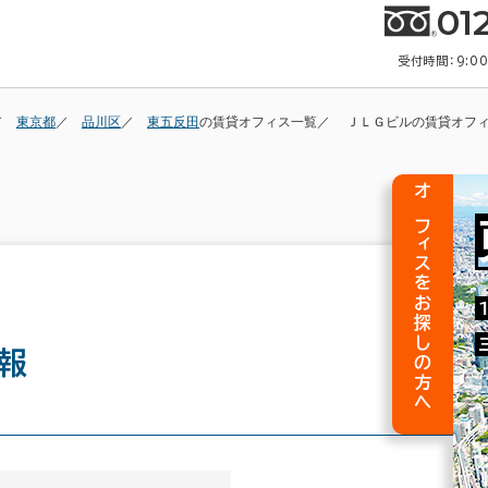
01
受付時間：9:0
東京都
品川区
東五反田
の賃貸オフィス一覧
ＪＬＧビルの賃貸オフ
オフィスをお探しの方へ
報