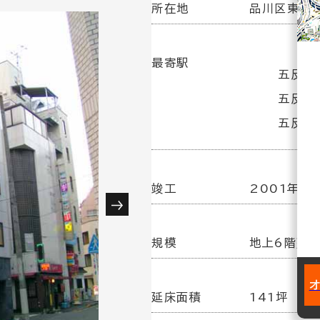
所在地
品川区東五反
最寄駅
五反田
五反田
五反田駅
竣工
2001年 5
規模
地上6階建
延床面積
141坪