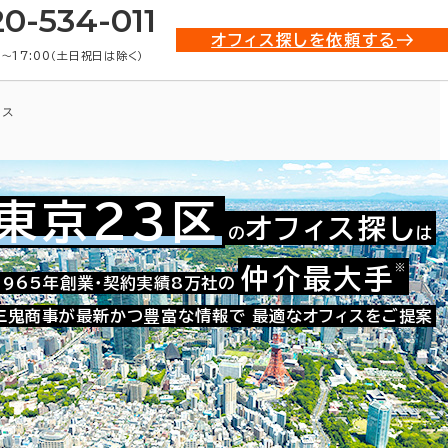
20-534-011
オフィス探しを依頼する
0〜17:00（土日祝日は除く）
ィス
東京23区
オフィス探し
の
は
※
仲介最大手
021-24914
1965年創業・契約実績8万社の
お問い合わせ番号：
三鬼商事が最新かつ豊富な情報で
最適なオフィスをご提案