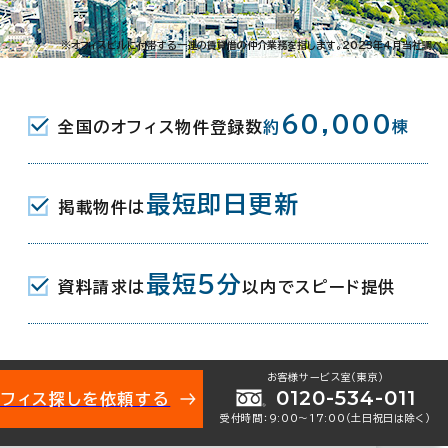
田1-19-7
※オフィスビルに付帯する一連の賃貸借の仲介業務を指します。2023年4月当社調べ
駅(都営浅草線) A6口 3分
60,000
全国のオフィス物件登録数
約
棟
駅(東急池上線) 5分
(JR) 東口 5分
最短即日更新
掲載物件は
月
最短5分
資料請求は
以内でスピード提供
お客様サービス室（東京）
0120-534-011
オフィス探しを依頼する
受付時間：9:00〜17:00（土日祝日は除く）