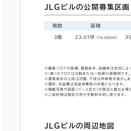
ＪＬＧビルの公開募集区画
階数
面積
3階
23.01坪
3
（76.066㎡）
※募集フロアや面積、賃貸条件、設備等は状況によ
※（案）のフロアは分割または一括貸の面積例です。
※賃貸条件の上段は月額、下段は坪単価を表示しま
※賃料、共益費は別途消費税の対象となります。
※掲載写真や図面（パース含む）が現況と異なる場
※ご成約時は規定の仲介手数料を申し受けます。
ＪＬＧビルの周辺地図