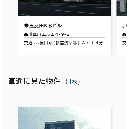
東五反田ＫＢビル
Ｊ
品川区東五反田4-9-2
品
交通：五反田駅(都営浅草線) A7口 4分
交
（
1
）
直近に見た物件
棟