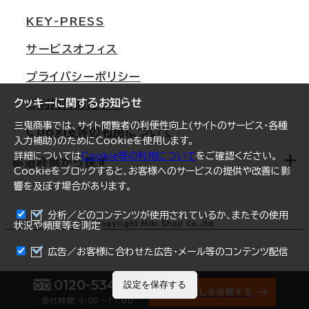
東京
三鬼商事が選ばれる理由
KEY-PRESS
大阪
一般事業主行動計画
サービスオフィス
名古屋
採用情報
プライバシーポリシー
札幌
ご契約者様の声
クッキーに関するお知らせ
ご利用にあたって
仙台
三鬼商事では、サイト閲覧者の利便性向上(サイトのサービス・各種
Cookie等の利用について
横浜
入力補助)のためにCookieを使用します。
詳細については
Cookie等の利用について
をご確認ください。
福岡
都道府県から探す
Cookieをブロックすると、お客様へのサービスの提供や改善に影
響を及ぼす場合があります。
オフィスリポート
ログイン
分析／どのコンテンツが使用されているか、またその使用
北海道
Copyright Miki Shoji Co.,ltd
状況や頻度等を測定
まとめて資料請求
青森県
広告／お客様に合わせた広告・メール等のコンテンツ配信
岩手県
0120-534-011
設定を保存する
オフィス探しを依頼する
受付時間：9:00〜17:00
宮城県