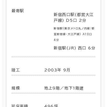
最寄駅
新宿西口駅(都営大江
戸線) D5口 2分
新宿駅(東京メトロ丸ノ内線/都
営新宿線･大江戸線) A18口
4分
新宿駅(JR) 西口 6分
竣工
2003年 9月
規模
地上9階／地下1階建
延床面積
496坪