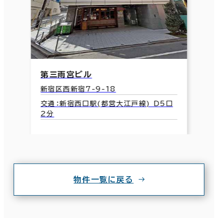
第三雨宮ビル
新宿区西新宿7-9-18
交通：新宿西口駅(都営大江戸線) D5口
2分
物件一覧に戻る