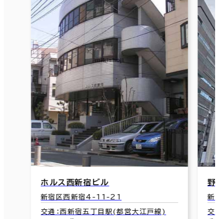
ホルス西新宿ビル
野
新宿区西新宿4-11-21
新
交通：西新宿五丁目駅(都営大江戸線)
交