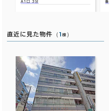
A1口 3分
番
（
1
）
直近に見た物件
棟