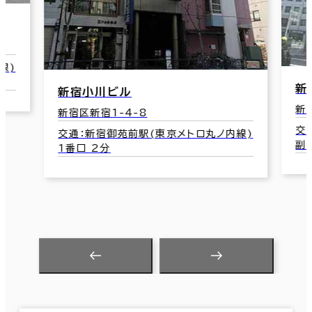
線)
新
新宿小川ビル
新
新宿区新宿1-4-8
交
交通：新宿御苑前駅(東京メトロ丸ノ内線)
副
1番口 2分