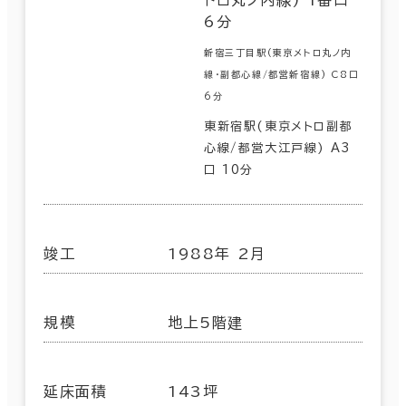
6分
新宿三丁目駅(東京メトロ丸ノ内
線･副都心線/都営新宿線) C8口
6分
東新宿駅(東京メトロ副都
心線/都営大江戸線) A3
口 10分
竣工
1988年 2月
規模
地上5階建
延床面積
143坪