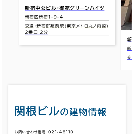
新宿中公ビル・御苑グリーンハイツ
新宿区新宿1-9-4
交通：新宿御苑前駅(東京メトロ丸ノ内線)
2番口 2分
新
新
交通
関根ビル
の建物情報
021-48110
お問い合わせ番号：