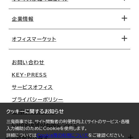
エリアから探す
地図から探す
企業情報
オフィス探しのためのチェックポイント
路線・駅から探す
移転コストシミュレーション
オフィスマーケット
会社概要
移転スケジュール
支店情報
オフィス移転Q&A
お問い合わせ
東京
三鬼商事が選ばれる理由
KEY-PRESS
大阪
一般事業主行動計画
サービスオフィス
名古屋
採用情報
プライバシーポリシー
札幌
ご契約者様の声
クッキーに関するお知らせ
ご利用にあたって
仙台
三鬼商事では、サイト閲覧者の利便性向上(サイトのサービス・各種
Cookie等の利用について
横浜
入力補助)のためにCookieを使用します。
詳細については
Cookie等の利用について
をご確認ください。
福岡
都道府県から探す