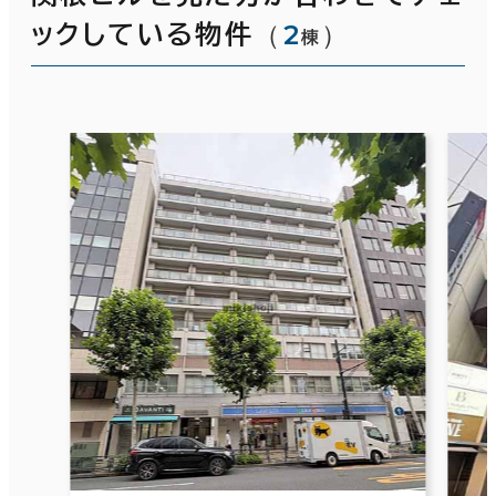
（
2
）
ックしている物件
棟