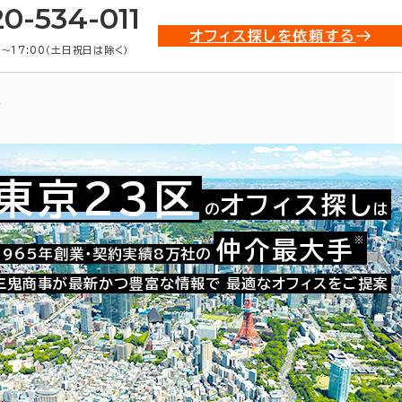
20-534-011
オフィス探しを依頼する
0〜17:00（土日祝日は除く）
ス
東京23区
オフィス探し
の
は
※
仲介最大手
021-51153
1965年創業・契約実績8万社の
お問い合わせ番号：
三鬼商事が最新かつ豊富な情報で
最適なオフィスをご提案