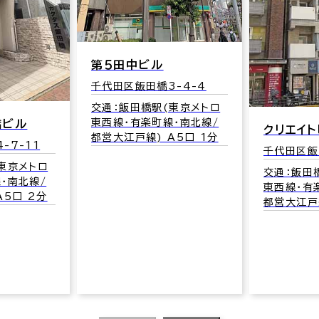
第５田中ビル
千代田区飯田橋3-4-4
交通：飯田橋駅(東京メトロ
東西線･有楽町線･南北線/
橋ビル
クリエイ
都営大江戸線) A5口 1分
-7-11
千代田区飯田
東京メトロ
交通：飯田
･南北線/
東西線･有
A5口 2分
都営大江戸線