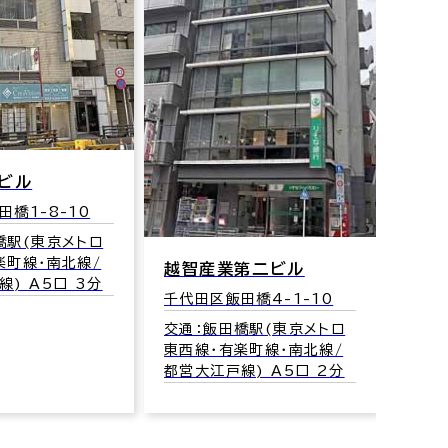
飯田
千代田
交通：
東西線
トビル
都営大
橋1-8-10
橋駅(東京メトロ
楽町線･南北線/
越智産業第二ビル
) A5口 3分
千代田区飯田橋4-1-10
交通：飯田橋駅(東京メトロ
東西線･有楽町線･南北線/
都営大江戸線) A5口 2分