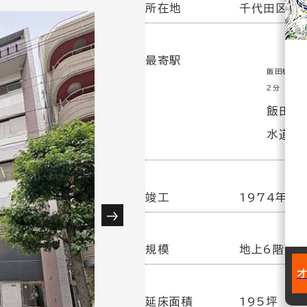
所在地
千代田区飯田
最寄駅
飯田橋駅(
2分
飯田橋駅
水道橋駅
竣工
1974年 1
規模
地上6階建
延床面積
195坪