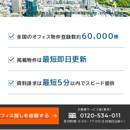
橋3-9-8
※オフィスビルに付帯する一連の賃貸借の仲介業務を指します。2023年4月当社調べ
東京メトロ東西線･有楽町線･南北線/都営大江戸線) A5口
60,000
全国のオフィス物件登録数
約
棟
(JR) 東口 4分
(JR) 西口 7分
最短即日更新
掲載物件は
最短5分
資料請求は
以内でスピード提供
月（リニューアル：2020年 9月）
お客様サービス室（東京）
0120-534-011
オフィス探しを依頼する
受付時間：9:00〜17:00（土日祝日は除く）