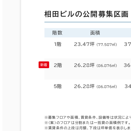
相田ビルの公開募集区画
階数
面積
1階
23.47坪
37
（77.587㎡）
2階
26.28坪
36
（86.876㎡）
5階
26.28坪
3
（86.876㎡）
※募集フロアや面積、賃貸条件、設備等は状況によ
※（案）のフロアは分割または一括貸の面積例です。
※賃貸条件の上段は月額、下段は坪単価を表示しま