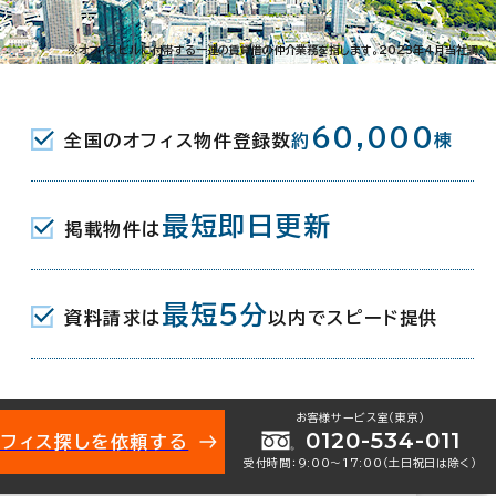
3-12-18
※オフィスビルに付帯する一連の賃貸借の仲介業務を指します。2023年4月当社調べ
( ＪＲ ) 東口 8分
60,000
全国のオフィス物件登録数
約
棟
 東京メトロ南北線/都営三田線 ) エレベータ出入口 7分
( 東急目黒線 ) エレベータ出入口 7分
最短即日更新
掲載物件は
月
最短5分
資料請求は
以内でスピード提供
地下1階建
お客様サービス室（東京）
0120-534-011
オフィス探しを依頼する
受付時間：9:00〜17:00（土日祝日は除く）