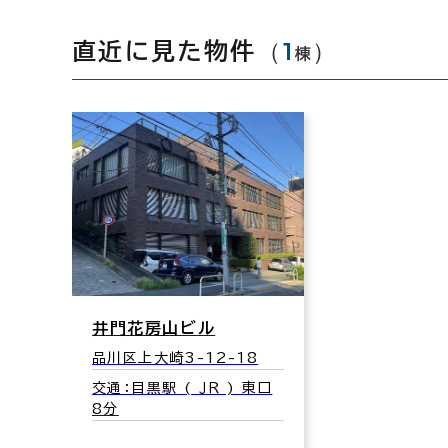
（
1
）
直近に見た物件
棟
井門花房山ビル
品川区上大崎3-12-18
交通：目黒駅 ( ＪＲ ) 東口
8分