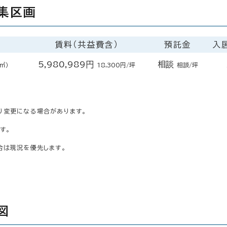
集区画
賃料（共益費含）
預託金
入
5,980,989円
相談
5㎡）
18,300円/坪
相談/坪
り変更になる場合があります。
す。
合は現況を優先します。
図