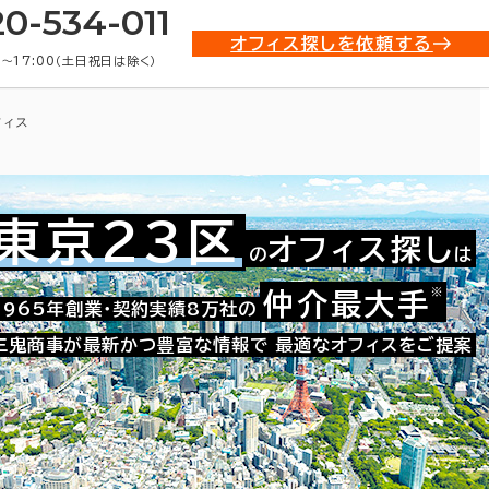
20-534-011
オフィス探しを依頼する
0〜17:00（土日祝日は除く）
フィス
東京23区
オフィス探し
の
は
※
仲介最大手
021-53269
1965年創業・契約実績8万社の
お問い合わせ番号：
三鬼商事が最新かつ豊富な情報で
最適なオフィスをご提案