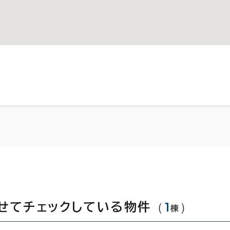
（
1
）
せてチェックしている物件
棟