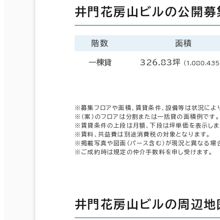
井門花房山ビルの公開募
階数
面積
一棟貸
326.83坪
（1,080.43
※募集フロアや面積、賃貸条件、設備等は状況によ
※（案）のフロアは分割または一括貸の面積例です。
※賃貸条件の上段は月額、下段は坪単価を表示しま
※賃料、共益費は別途消費税の対象となります。
※掲載写真や図面（パース含む）が現況と異なる場
※ご成約時は規定の仲介手数料を申し受けます。
井門花房山ビルの周辺地