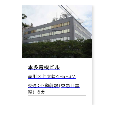
本多電機ビル
品川区上大崎4-5-37
交通：不動前駅(東急目黒
線) 6分