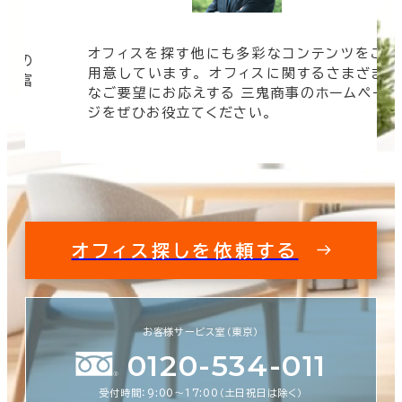
オフィスを探す他にも多彩なコンテンツをご
信頼の
用意しています。 オフィスに関するさまざま
 豊富
なご要望にお応えする 三鬼商事のホームペー
す。
ジをぜひお役立てください。
オフィス探しを依頼する
お客様サービス室（東京）
0120-534-011
受付時間：9:00〜17:00（土日祝日は除く）