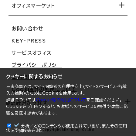
移転コストシミュレーション
オフィスマーケット
会社概要
移転スケジュール
支店情報
オフィス移転Q&A
お問い合わせ
東京
三鬼商事が選ばれる理由
KEY-PRESS
大阪
一般事業主行動計画
サービスオフィス
名古屋
採用情報
プライバシーポリシー
札幌
ご契約者様の声
クッキーに関するお知らせ
ご利用にあたって
仙台
三鬼商事では、サイト閲覧者の利便性向上(サイトのサービス・各種
Cookie等の利用について
横浜
入力補助)のためにCookieを使用します。
詳細については
Cookie等の利用について
をご確認ください。
福岡
都道府県から探す
Cookieをブロックすると、お客様へのサービスの提供や改善に影
響を及ぼす場合があります。
オフィスリポート
ログイン
分析／どのコンテンツが使用されているか、またその使用
北海道
Copyright Miki Shoji Co.,ltd
状況や頻度等を測定