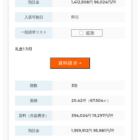
預託金
1,412,508円 96,024円/坪
入居可能日
即日
一括請求リスト
追加
礼金1カ月
資料請求
階数
3階
面積
20.42坪（67.504㎡）
賃料（共益費含）
394,024円 19,297円/坪
預託金
1,959,912円 95,981円/坪