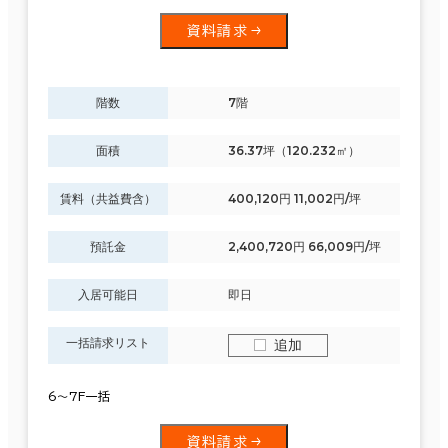
資料請求
階数
7階
面積
36.37坪（120.232㎡）
賃料（共益費含）
400,120円 11,002円/坪
預託金
2,400,720円 66,009円/坪
入居可能日
即日
一括請求リスト
追加
6～7F一括
資料請求