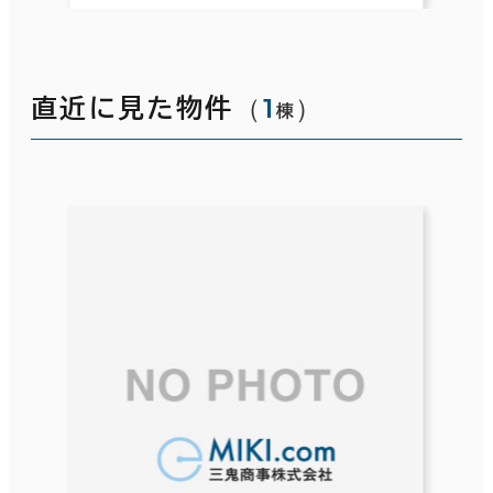
（
1
）
直近に見た物件
棟