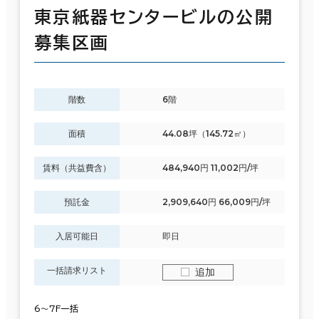
東京紙器センタービルの公開
募集区画
階数
6階
面積
44.08坪（145.72㎡）
賃料（共益費含）
484,940円 11,002円/坪
預託金
2,909,640円 66,009円/坪
入居可能日
即日
一括請求リスト
追加
6～7F一括