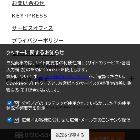
オフィス移転Q&A
お問い合わせ
東京
三鬼商事が選ばれる理由
KEY-PRESS
大阪
一般事業主行動計画
サービスオフィス
名古屋
採用情報
プライバシーポリシー
札幌
ご契約者様の声
クッキーに関するお知らせ
ご利用にあたって
仙台
三鬼商事では、サイト閲覧者の利便性向上(サイトのサービス・各種
Cookie等の利用について
横浜
入力補助)のためにCookieを使用します。
詳細については
Cookie等の利用について
をご確認ください。
福岡
都道府県から探す
Cookieをブロックすると、お客様へのサービスの提供や改善に影
響を及ぼす場合があります。
オフィスリポート
ログイン
分析／どのコンテンツが使用されているか、またその使用
北海道
Copyright Miki Shoji Co.,ltd
状況や頻度等を測定
まとめて資料請求
青森県
広告／お客様に合わせた広告・メール等のコンテンツ配信
岩手県
0120-534-011
設定を保存する
オフィス探しを依頼する