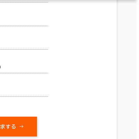
m
㎡
請求する