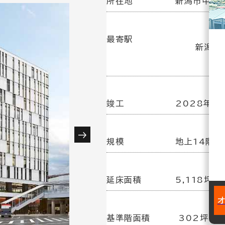
所在地
新潟市中央区
最寄駅
新潟駅 
竣工
2028年 8
規模
地上14階建
延床面積
5,118坪
基準階面積
302坪