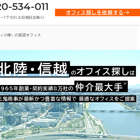
20-534-011
オフィス探しを依頼する
0〜17:00（土日祝日は除く）
ィス棟）の賃貸オフィス
北陸・信越
オフィス探し
の
は
※
仲介最大手
021-54988
1965年創業・契約実績8万社の
お問い合わせ番号：
三鬼商事が最新かつ豊富な情報で
最適なオフィスをご提案
物情報