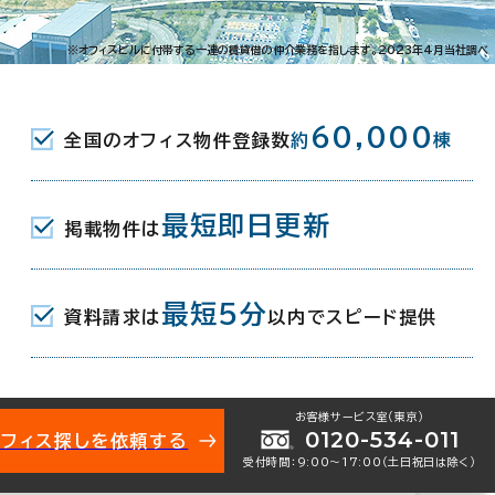
花園1（予定）
※オフィスビルに付帯する一連の賃貸借の仲介業務を指します。2023年4月当社調べ
( ＪＲ ) 万代口 5分
60,000
全国のオフィス物件登録数
約
棟
最短即日更新
月(予定)
掲載物件は
最短5分
資料請求は
以内でスピード提供
お客様サービス室（東京）
0120-534-011
オフィス探しを依頼する
受付時間：9:00〜17:00（土日祝日は除く）