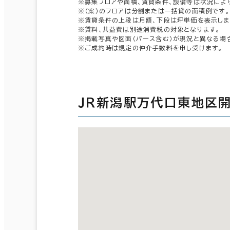
※募集フロアや面積、賃貸条件、設備等は状況によ
※（案）のフロアは分割または一括貸の面積例です。
※賃貸条件の上段は月額、下段は坪単価を表示しま
※賃料、共益費は別途消費税の対象となります。
※掲載写真や図面（パース含む）が現況と異なる場
※ご成約時は規定の仲介手数料を申し受けます。
ＪＲ新潟駅万代口東地区開