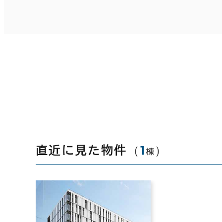
（
1
）
直近に見た物件
棟