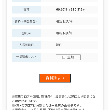
面積
69.67坪（230.315㎡）
賃料（共益費含）
相談 相談/坪
預託金
相談 相談/坪
入居可能日
即日
一括請求リスト
追加
資料請求
※募集フロアや面積、賃貸条件、設備等は状況により変更にな
る場合があります。
※（案）のフロアは分割または一括貸の面積例です。
※賃貸条件の上段は月額、下段は坪単価を表示します。