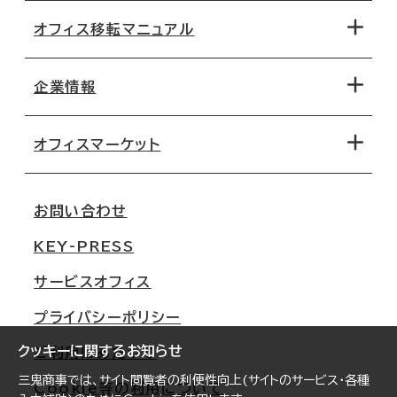
オフィス移転マニュアル
エリアから探す
地図から探す
企業情報
オフィス探しのためのチェックポイント
路線・駅から探す
移転コストシミュレーション
オフィスマーケット
会社概要
移転スケジュール
支店情報
オフィス移転Q&A
お問い合わせ
東京
三鬼商事が選ばれる理由
KEY-PRESS
大阪
一般事業主行動計画
サービスオフィス
名古屋
採用情報
プライバシーポリシー
札幌
ご契約者様の声
クッキーに関するお知らせ
ご利用にあたって
仙台
三鬼商事では、サイト閲覧者の利便性向上(サイトのサービス・各種
Cookie等の利用について
横浜