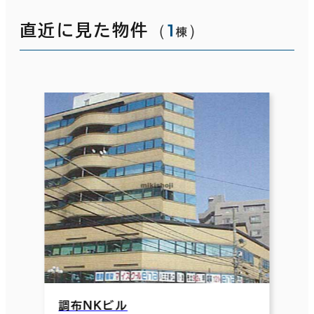
（
1
）
直近に見た物件
棟
調布ＮＫビル