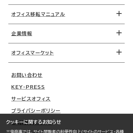
オフィス移転マニュアル
エリアから探す
地図から探す
企業情報
オフィス探しのためのチェックポイント
路線・駅から探す
移転コストシミュレーション
オフィスマーケット
会社概要
移転スケジュール
支店情報
オフィス移転Q&A
お問い合わせ
東京
三鬼商事が選ばれる理由
KEY-PRESS
大阪
一般事業主行動計画
サービスオフィス
名古屋
採用情報
プライバシーポリシー
札幌
ご契約者様の声
クッキーに関するお知らせ
ご利用にあたって
仙台
三鬼商事では、サイト閲覧者の利便性向上(サイトのサービス・各種