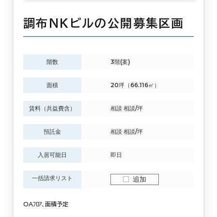
調布ＮＫビルの公開募集区画
階数
3階(案)
面積
20坪（66.116㎡）
賃料（共益費含）
相談 相談/坪
預託金
相談 相談/坪
入居可能日
即日
一括請求リスト
追加
OAﾌﾛｱ、面積予定