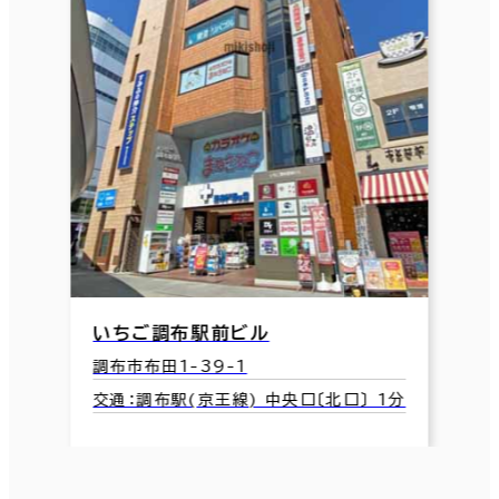
いちご調布駅前ビル
調布市布田1-39-1
交通：調布駅(京王線) 中央口〔北口〕 1分