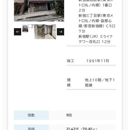
トロ丸ノ内線) 1番口
2分
新宿三丁目駅(東京メ
トロ丸ノ内線･副都心
線/都営新宿線) C5口
7分
新宿駅(JR) ミライナ
タワー改札口 12分
竣工
1991年11月
規
地上10階／地下1
模
階建
階数
9階
面積
21.42坪（70.81㎡）