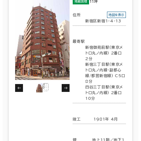
11坪
掲載面積
住所
地図を表示
新宿区新宿1-4-13
最寄駅
新宿御苑前駅(東京メ
トロ丸ノ内線) 2番口
2分
新宿三丁目駅(東京メ
トロ丸ノ内線･副都心
線/都営新宿線) C5口
8分
四谷三丁目駅(東京メ
トロ丸ノ内線) 2番口
10分
竣工
1981年 4月
規
地上11階／地下1