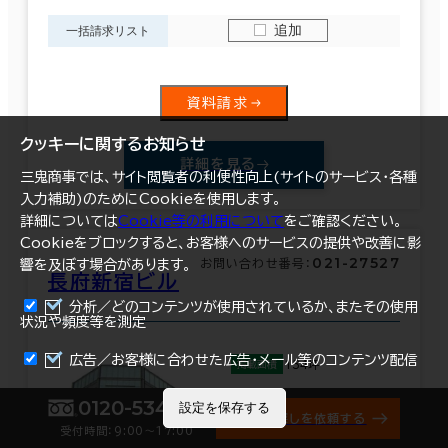
追加
一括請求リスト
資料請求
クッキーに関するお知らせ
詳細を見る
三鬼商事では、サイト閲覧者の利便性向上(サイトのサービス・各種
入力補助)のためにCookieを使用します。
詳細については
Cookie等の利用について
をご確認ください。
Cookieをブロックすると、お客様へのサービスの提供や改善に影
021-27527
お問い合わせ番号：
響を及ぼす場合があります。
長府新宿ビル
分析／どのコンテンツが使用されているか、またその使用
状況や頻度等を測定
まとめて資料請求
広告／お客様に合わせた広告・メール等のコンテンツ配信
134坪
掲載面積
0120-534-011
設定を保存する
住所
地図を表示
オフィス探しを依頼する
新宿区新宿5-14-6
受付時間：9:00〜17:00