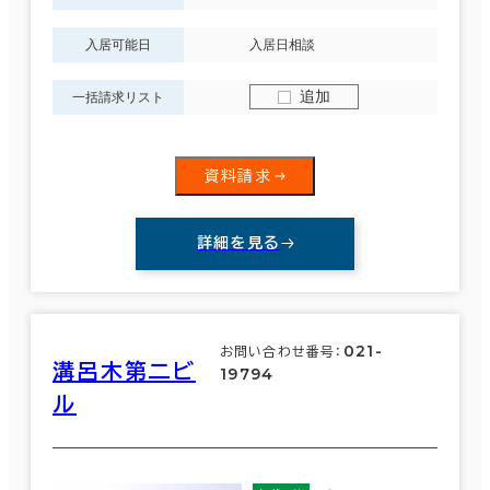
制震・免震構造
入居可能日
入居日相談
駐車場設備あり
追加
一括請求リスト
1フロア面積100坪以上
資料請求
詳細を見る
該当数
70室
(44
021-
お問い合わせ番号：
溝呂木第二ビ
棟)
19794
ル
この条件で検索する