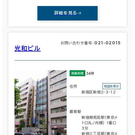
詳細を見る
021-02015
お問い合わせ番号：
光和ビル
34坪
掲載面積
住所
地図を表示
新宿区新宿2-3-12
最寄駅
新宿御苑前駅(東京メ
トロ丸ノ内線) 1番口
3分
新宿三丁目駅(東京メ