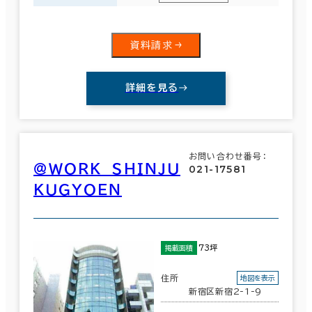
資料請求
詳細を見る
お問い合わせ番号：
＠ＷＯＲＫ ＳＨＩＮＪＵ
021-17581
ＫＵＧＹＯＥＮ
73坪
掲載面積
住所
地図を表示
新宿区新宿2-1-9