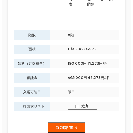
模
階建
階数
8階
面積
11坪（36.364㎡）
賃料（共益費含）
190,000円 17,273円/坪
預託金
465,000円 42,273円/坪
入居可能日
即日
追加
一括請求リスト
資料請求