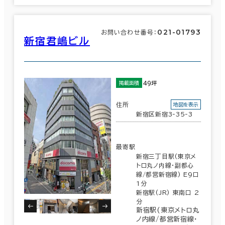
駅徒歩
021-01793
お問い合わせ番号：
新宿君嶋ビル
3分以内
5分以内
49坪
掲載面積
10分以内
住所
地図を表示
新宿区新宿3-35-3
エリアを追加・変更する
入居可能時期
最寄駅
新宿三丁目駅(東京メ
東京都下
(164)
即入居可能
トロ丸ノ内線･副都心
線/都営新宿線) E9口
1分
3か月以内
東京23区
(3,786)
新宿駅(JR) 東南口 2
70室
分
６か月以内
(44棟)
新宿駅(東京メトロ丸
該当数
ノ内線/都営新宿線･