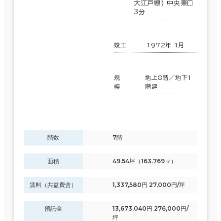
６か月以上
大江戸線) 中央東口
3分
この条件で検索する
竣工
1972年 1月
築年数
建築中
1年以内
5年以内
規
地上8階／地下1
10年以内
20年以内
30年以内
模
階建
階数
7階
階数
1階
2階以上
面積
49.54坪（163.769㎡）
賃料（共益費含）
1,337,580円 27,000円/坪
預託金
13,673,040円 276,000円/
その他
坪