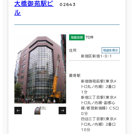
大橋御苑駅ビ
02643
ル
78坪
掲載面積
住所
地図を表示
新宿区新宿1-8-1
最寄駅
新宿御苑前駅(東京メ
トロ丸ノ内線) 2番口
1分
新宿三丁目駅(東京メ
トロ丸ノ内線･副都心
線/都営新宿線) C5口
8分
四谷三丁目駅(東京メ
トロ丸ノ内線) 2番口
10分