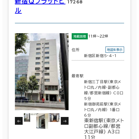
新宿Ｑフラットビ
17268
ル
11坪～22坪
掲載面積
住所
地図を表示
新宿区新宿5-4-1
最寄駅
新宿三丁目駅(東京メ
トロ丸ノ内線･副都心
線/都営新宿線) C8口
5分
新宿御苑前駅(東京メ
トロ丸ノ内線) 1番口
6分
東新宿駅(東京メト
ロ副都心線/都営
大江戸線) A3口
11分