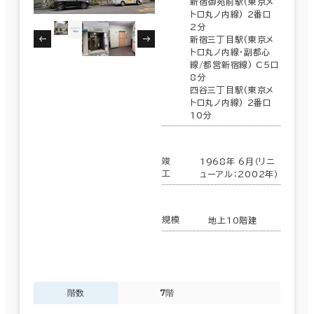
新宿御苑前駅(東京メ
トロ丸ノ内線) 2番口
2分
新宿三丁目駅(東京メ
トロ丸ノ内線･副都心
線/都営新宿線) C5口
8分
四谷三丁目駅(東京メ
トロ丸ノ内線) 2番口
10分
竣
1968年 6月（リニ
工
ューアル：2002年）
規模
地上10階建
階数
7階