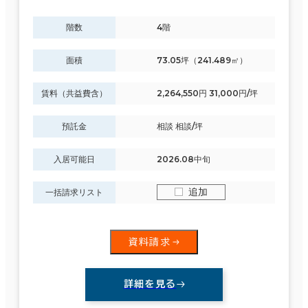
階数
4階
面積選択
面積
73.05坪（241.489㎡）
坪数
人数
～
賃料（共益費含）
2,264,550円 31,000円/坪
複数フロアを含む
預託金
相談 相談/坪
入居可能日
2026.08中旬
追加
一括請求リスト
賃料選択（共益費含）
坪単価
月総額
資料請求
～
賃料非公開物件を含む
詳細を見る