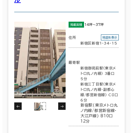
14坪～37坪
掲載面積
住所
地図を表示
新宿区新宿1-34-15
最寄駅
新宿御苑前駅(東京メ
トロ丸ノ内線) 3番口
5分
新宿三丁目駅(東京メ
トロ丸ノ内線･副都心
線/都営新宿線) C8口
6分
新宿駅(東京メトロ丸
ノ内線/都営新宿線･
大江戸線) B10口
12分