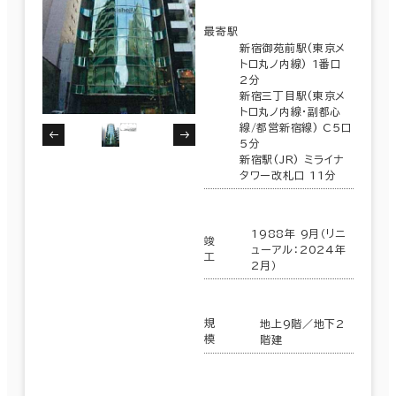
最寄駅
新宿御苑前駅(東京メ
トロ丸ノ内線) 1番口
2分
新宿三丁目駅(東京メ
トロ丸ノ内線･副都心
線/都営新宿線) C5口
5分
新宿駅(JR) ミライナ
タワー改札口 11分
1988年 9月（リニ
竣
ューアル：2024年
工
2月）
条件で絞り込む
規
地上9階／地下2
模
階建
現在の条件