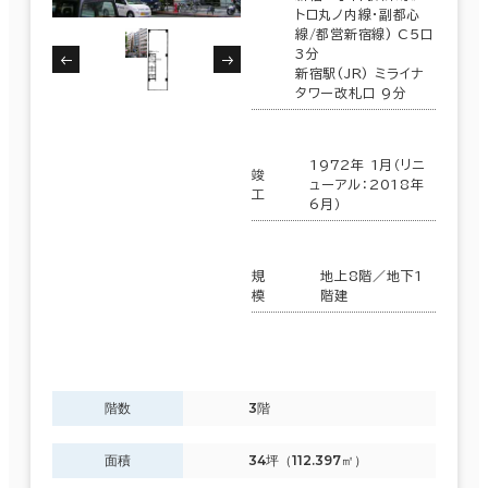
トロ丸ノ内線･副都心
線/都営新宿線) C5口
3分
新宿駅(JR) ミライナ
タワー改札口 9分
1972年 1月（リニ
竣
ューアル：2018年
工
6月）
規
地上8階／地下1
模
階建
階数
3階
面積
34坪（112.397㎡）