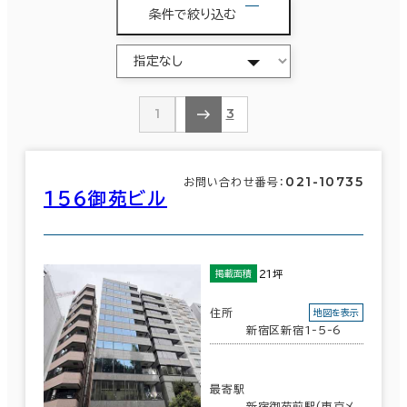
条件で絞り込む
1
2
3
021-10735
お問い合わせ番号：
１５６御苑ビル
21坪
掲載面積
住所
地図を表示
新宿区新宿1-5-6
最寄駅
新宿御苑前駅(東京メ