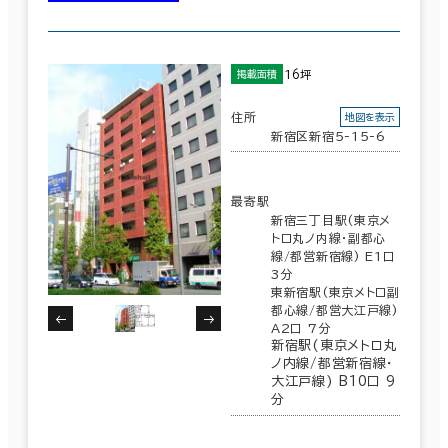
16坪
掲載面積
住所
地図を表示
新宿区新宿5-15-6
最寄駅
新宿三丁目駅(東京メ
トロ丸ノ内線･副都心
線/都営新宿線) E1口
3分
東新宿駅(東京メトロ副
都心線/都営大江戸線)
A2口 7分
新宿駅(東京メトロ丸
ノ内線/都営新宿線･
大江戸線) B10口 9
分