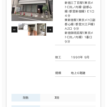
新宿三丁目駅(東京メ
トロ丸ノ内線･副都心
線/都営新宿線) E1口
4分
東新宿駅(東京メトロ副
都心線/都営大江戸線)
A2口 9分
新宿御苑前駅(東京メ
トロ丸ノ内線) 1番口
9分
竣工
1990年 9月
規模
地上6階建
階数
3階