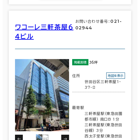
021-
お問い合わせ番号：
ワコーレ三軒茶屋６
02944
４ビル
36坪
掲載面積
住所
地図を表示
世田谷区三軒茶屋1-
37-8
最寄駅
三軒茶屋駅(東急田園
都市線) 南口B 1分
三軒茶屋駅(東急世田
谷線) 3分
西太子堂駅(東急世田