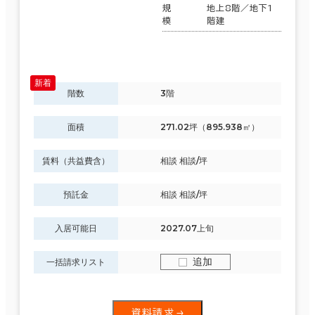
規
地上8階／地下1
模
階建
階数
3階
面積
271.02坪（895.938㎡）
賃料（共益費含）
相談 相談/坪
預託金
相談 相談/坪
入居可能日
2027.07上旬
追加
一括請求リスト
資料請求