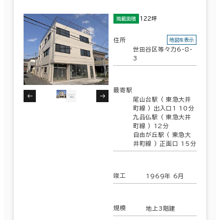
122坪
掲載面積
住所
地図を表示
世田谷区等々力6-8-
3
最寄駅
尾山台駅 ( 東急大井
町線 ) 出入口1 10分
九品仏駅 ( 東急大井
町線 ) 12分
自由が丘駅 ( 東急大
井町線 ) 正面口 15分
竣工
1969年 6月
規模
地上3階建