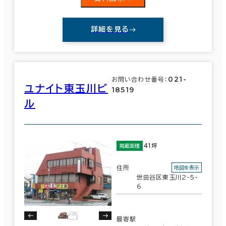
詳細を見る
021-
お問い合わせ番号：
ユナイト東玉川ビ
18519
ル
41坪
掲載面積
住所
地図を表示
世田谷区東玉川2-5-
6
最寄駅