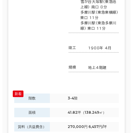
雪が谷大塚駅(東急池
上線) 南口 8分
多摩川駅(東急東横線)
東口 11分
多摩川駅(東急多摩川
線) 東口 11分
竣工
1988年 4月
規模
地上4階建
階数
3-4階
面積
41.82坪（138.249㎡）
賃料（共益費含）
270,000円 6,457円/坪