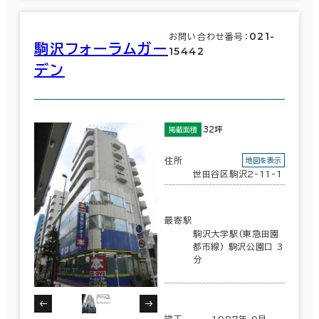
021-
お問い合わせ番号：
駒沢フォーラムガー
15442
デン
32坪
掲載面積
住所
地図を表示
世田谷区駒沢2-11-1
最寄駅
駒沢大学駅(東急田園
都市線) 駒沢公園口 3
分
竣工
1987年 9月