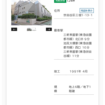
124坪
掲載面積
住所
地図を表示
世田谷区三宿1-13-1
最寄駅
三軒茶屋駅(東急田園
都市線) 北口B 9分
池尻大橋駅(東急田園
都市線) 西口 10分
三軒茶屋駅(東急世田
谷線) 11分
竣工
1991年 4月
規
地上6階／地下1
模
階建