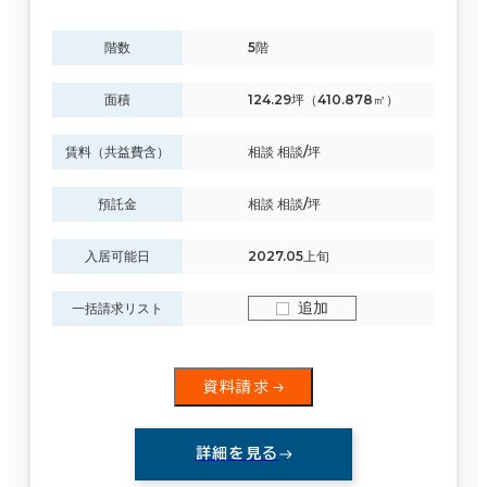
階数
5階
面積
124.29坪（410.878㎡）
賃料（共益費含）
相談 相談/坪
預託金
相談 相談/坪
入居可能日
2027.05上旬
追加
一括請求リスト
資料請求
詳細を見る