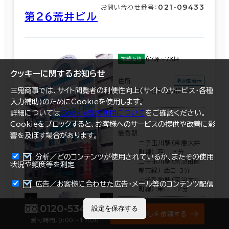
021-09433
お問い合わせ番号：
第２６荒井ビル
67坪～73坪
掲載面積
クッキーに関するお知らせ
住所
地図を表示
三鬼商事では、サイト閲覧者の利便性向上(サイトのサービス・各種
世田谷区玉川2-24-
9
入力補助)のためにCookieを使用します。
詳細については
Cookie等の利用について
をご確認ください。
Cookieをブロックすると、お客様へのサービスの提供や改善に影
最寄駅
響を及ぼす場合があります。
二子玉川駅(東急大井
町線) 西口 3分
分析／どのコンテンツが使用されているか、またその使用
二子玉川駅(東急田園
状況や頻度等を測定
都市線) 西口 3分
二子新地駅(東急大井
まとめて資料請求
広告／お客様に合わせた広告・メール等のコンテンツ配信
町線) 東口 12分
0120-534-011
設定を保存する
オフィス探しを依頼する
受付時間：9:00〜17:00
竣工
1992年 5月