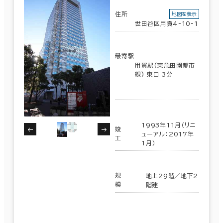
住所
地図を表示
世田谷区用賀4-10-1
最寄駅
用賀駅(東急田園都市
線) 東口 3分
1993年11月（リニ
竣
ューアル：2017年
工
1月）
規
地上29階／地下2
模
階建