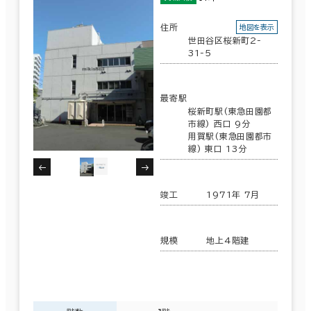
その他
住所
地図を表示
世田谷区桜新町2-
制震・免震構造
31-5
駐車場設備あり
最寄駅
1フロア面積100坪以上
桜新町駅(東急田園都
市線) 西口 9分
用賀駅(東急田園都市
線) 東口 13分
該当数
23室
竣工
1971年 7月
(21棟)
規模
地上4階建
この条件で検索する