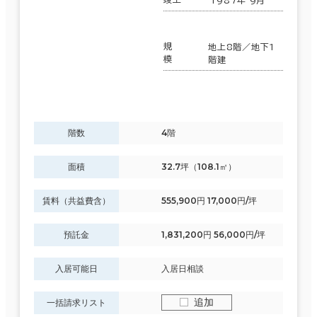
規
地上8階／地下1
模
階建
階数
4階
面積
32.7坪（108.1㎡）
賃料（共益費含）
555,900円 17,000円/坪
預託金
1,831,200円 56,000円/坪
入居可能日
入居日相談
追加
一括請求リスト