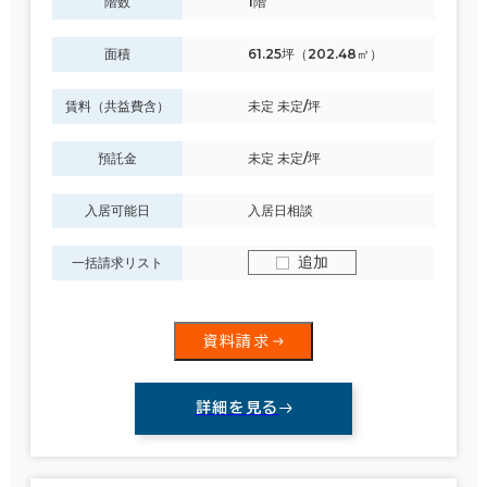
階数
1階
面積
61.25坪（202.48㎡）
賃料（共益費含）
未定 未定/坪
預託金
未定 未定/坪
入居可能日
入居日相談
追加
一括請求リスト
資料請求
詳細を見る