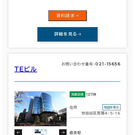
資料請求
詳細を見る
021-15656
お問い合わせ番号：
ＴＥビル
187坪
掲載面積
住所
地図を表示
条件で絞り込む
世田谷区用賀4-5-16
現在の条件
最寄駅