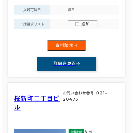
入居可能日
即日
６か月以上
この条件で検索する
追加
一括請求リスト
築年数
資料請求
建築中
1年以内
5年以内
10年以内
20年以内
30年以内
詳細を見る
021-
お問い合わせ番号：
階数
桜新町二丁目ビ
20475
1階
2階以上
ル
61坪
掲載面積