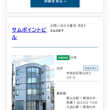
詳細を見る
021-
お問い合わせ番号：
サムポイントビ
54087
ル
21坪
掲載面積
住所
地図を表示
世田谷区尾山台2-
26-9
最寄駅
尾山台駅 ( 東急大井
町線 ) 出入口2 10分
九品仏駅 ( 東急大井