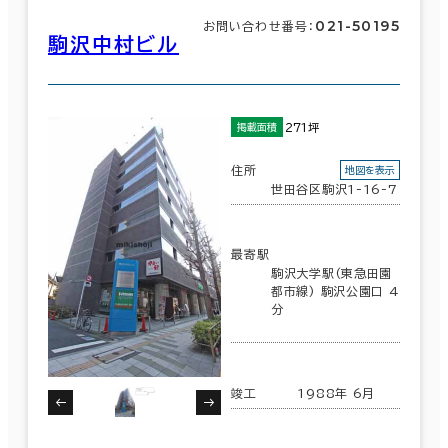
021-50195
お問い合わせ番号：
駒沢中村ビル
271坪
掲載面積
住所
地図を表示
世田谷区駒沢1-16-7
最寄駅
駒沢大学駅(東急田園
都市線) 駒沢公園口 4
分
竣工
1988年 6月