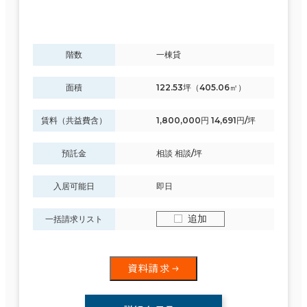
階数
一棟貸
面積
122.53坪（405.06㎡）
賃料（共益費含）
1,800,000円 14,691円/坪
預託金
相談 相談/坪
入居可能日
即日
追加
一括請求リスト
資料請求