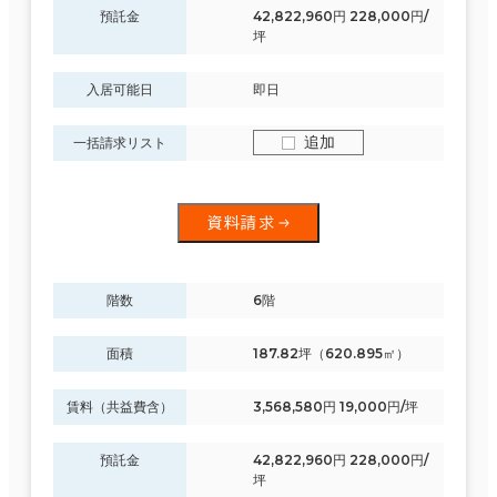
預託金
42,822,960円 228,000円/
坪
入居可能日
即日
駅徒歩
3分以内
追加
一括請求リスト
5分以内
資料請求
10分以内
階数
6階
エリアを追加・変更する
東京都下
(164)
面積
187.82坪（620.895㎡）
入居可能時期
即入居可能
賃料（共益費含）
3,568,580円 19,000円/坪
東京23区
(3,786)
23室
3か月以内
預託金
42,822,960円 228,000円/
(21棟)
坪
該当数
６か月以内