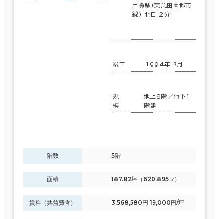
用賀駅(東急田園都市
線) 北口 2分
面積選択
坪数
人数
竣工
1994年 3月
～
規
地上8階／地下1
複数フロアを含む
模
階建
賃料選択（共益費含）
階数
5階
坪単価
月総額
面積
187.82坪（620.895㎡）
～
賃料（共益費含）
3,568,580円 19,000円/坪
賃料非公開物件を含む