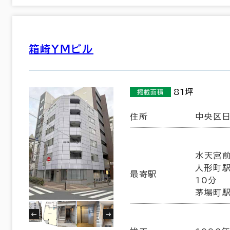
5室
箱崎ＹＭビル
(5棟)
該当数
この条件で検索する
81坪
掲載面積
住所
中央区日
水天宮前
人形町駅
最寄駅
10分
茅場町駅