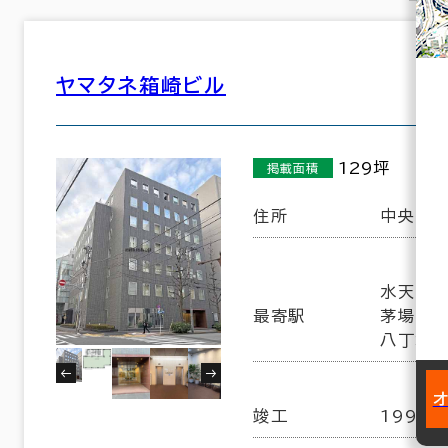
ヤマタネ箱崎ビル
129坪
掲載面積
住所
中央区日
水天宮前
最寄駅
茅場町駅
八丁堀駅
竣工
1992