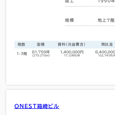
竣工
1990
規模
地上7階
階数
面積
賃料（共益費含）
預託金
81.759坪
1,400,000円
8,400,00
1-3階
（270.279㎡）
17,124円/坪
102,741円/
ＯＮＥＳＴ箱崎ビル