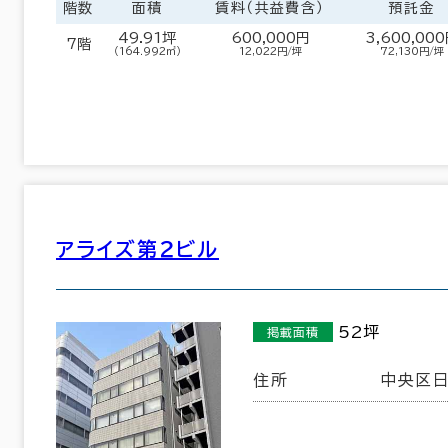
階数
面積
賃料（共益費含）
預託金
49.91坪
600,000円
3,600,00
7階
（164.992㎡）
12,022円/坪
72,130円/坪
東京都下
(161)
アライズ第２ビル
中央区
港区
(644)
(691)
52坪
掲載面積
品川区
台東区
(302)
(113)
住所
中央区日
墨田区
江東区
(35)
(191)
世田谷区
中野区
(22)
(16)