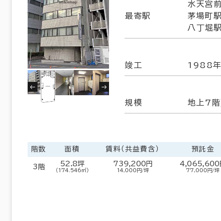
水天宮前
６か月以上
最寄駅
茅場町駅
練馬区
北区
(5)
(7)
八丁堀駅
葛飾区
江戸川区
(5)
(20)
竣工
1988
5室
以内
20年以内
30年以内
(5棟)
該当数
規模
地上7階
この条件で検索する
階数
面積
賃料（共益費含）
預託金
52.8坪
739,200円
4,065,60
3階
（174.546㎡）
14,000円/坪
77,000円/坪
フロア面積100坪以上