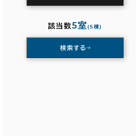
駅徒歩
3分以内
5分以内
10分以内
5室
該当数
(5棟)
入居可能時期
検索する
即入居可能
3か月以内
条件で絞り込む
６か月以内
６か月以上
面積選択
築年数
坪数
人数
建築中
1年以内
5年以内
～
10年以内
20年以内
30年以内
複数フロアを含む