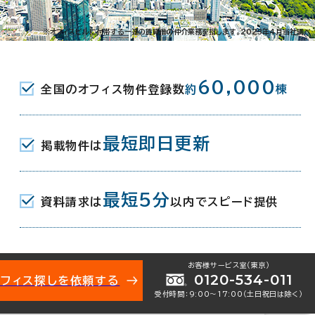
※オフィスビルに付帯する一連の賃貸借の仲介業務を指します。2023年4月当社調べ
021-12427
お問い合わせ番号：
60,000
全国のオフィス物件登録数
約
棟
最短即日更新
掲載物件は
本橋箱崎町8-1
地図を表示
最短5分
資料請求は
以内でスピード提供
駅(東京メトロ半蔵門線) 2番口 5分
(東京メトロ日比谷線･東西線) 4b口 6分
(東京メトロ日比谷線) A4口 11分
お客様サービス室（東京）
0120-534-011
オフィス探しを依頼する
年10月
受付時間：9:00〜17:00（土日祝日は除く）