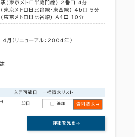
駅(東京メトロ半蔵門線) 2番口 4分
(東京メトロ日比谷線･東西線) 4b口 5分
荒川区
(7)
(東京メトロ日比谷線) A4口 10分
年 4月（リニューアル：2004年）
建
入居可能日
一括請求リスト
0円
即日
追加
資料請求
詳細を見る