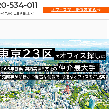
20-534-011
オフィス探しを依頼する
0〜17:00（土日祝日は除く）
東京23区
オフィス探し
の
は
所(賃貸事務所)・賃貸オフィス物
※
仲介最大手
1965年創業・契約実績8万社の
三鬼商事が最新かつ豊富な情報で
最適なオフィスをご提案
条件で絞り込む