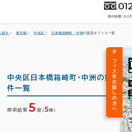
01
受付時間：9:0
ら探す
東京都
中央区
日本橋箱崎町・中洲
の賃貸オフィス一覧
オフィスをお探しの方へ
中央区日本橋箱崎町・中洲の
貸事務
件一覧
5
5
検索結果
室
(
棟)
1