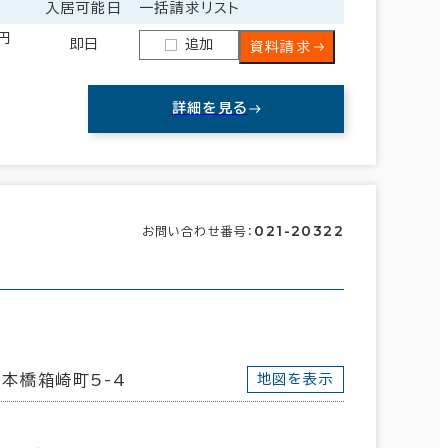
入居可能日
一括請求リスト
0円
即日
追加
資料請求
詳細を見る
021-20322
お問い合わせ番号：
新宿区
(390)
文京区
(142)
本橋箱崎町5-4
地図を表示
目黒区
(40)
杉並区
(17)