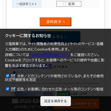
追加
一括請求リスト
資料請求
クッキーに関するお知らせ
詳細を見る
三鬼商事では、サイト閲覧者の利便性向上(サイトのサービス・各種
入力補助)のためにCookieを使用します。
詳細については
Cookie等の利用について
をご確認ください。
Cookieをブロックすると、お客様へのサービスの提供や改善に影
021-
お問い合わせ番号：
フロンティア代々
響を及ぼす場合があります。
03484
木
分析／どのコンテンツが使用されているか、またその使用
状況や頻度等を測定
まとめて資料請求
広告／お客様に合わせた広告・メール等のコンテンツ配信
44坪～47坪
掲載面積
0120-534-011
設定を保存する
オフィス探しを依頼する
住所
地図を表示
受付時間：9:00〜17:00
渋谷区代々木1-11-2