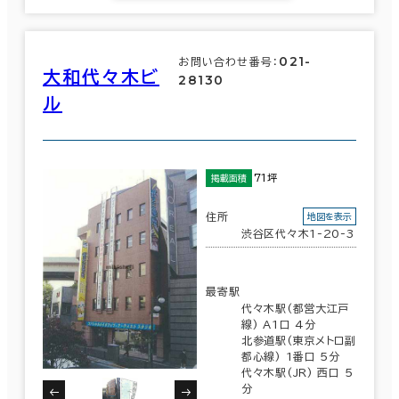
021-
お問い合わせ番号：
大和代々木ビ
28130
ル
71坪
掲載面積
住所
地図を表示
渋谷区代々木1-20-3
最寄駅
代々木駅(都営大江戸
線) A1口 4分
北参道駅(東京メトロ副
都心線) 1番口 5分
代々木駅(JR) 西口 5
分