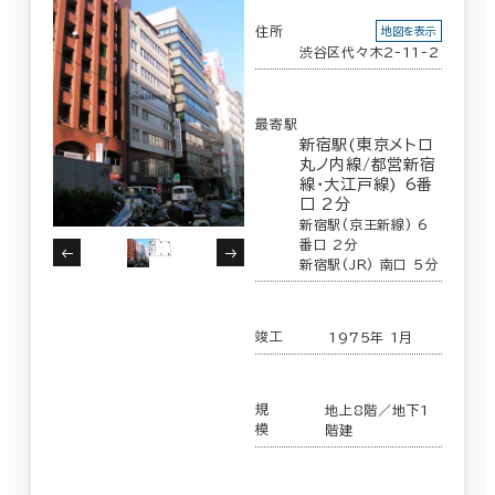
住所
地図を表示
渋谷区代々木2-11-2
最寄駅
新宿駅(東京メトロ
丸ノ内線/都営新宿
線･大江戸線) 6番
口 2分
新宿駅(京王新線) 6
番口 2分
新宿駅(JR) 南口 5分
竣工
1975年 1月
規
地上8階／地下1
模
階建