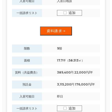
足立区
入居可能日
入居日相談
(10)
追加
一括請求リスト
中央区
(644)
駅徒歩
品川区
資料請求
(302)
3分以内
5分以内
墨田区
(35)
階数
9階
10分以内
世田谷区
(22)
面積
17.7坪（58.513㎡）
練馬区
(5)
賃料（共益費含）
389,400円 22,000円/坪
入居可能時期
葛飾区
(5)
預託金
3,115,200円 176,000円/坪
即入居可能
入居可能日
即日
港区
(691)
3か月以内
追加
一括請求リスト
６か月以内
台東区
(113)