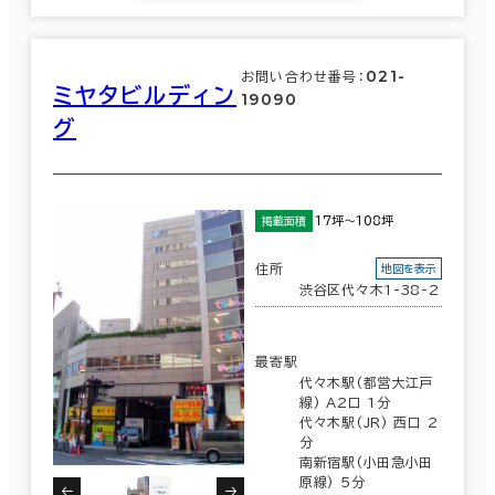
021-
お問い合わせ番号：
ミヤタビルディン
19090
グ
17坪～108坪
掲載面積
住所
地図を表示
渋谷区代々木1-38-2
最寄駅
代々木駅(都営大江戸
線) A2口 1分
条件で絞り込む
代々木駅(JR) 西口 2
分
南新宿駅(小田急小田
原線) 5分
現在の条件