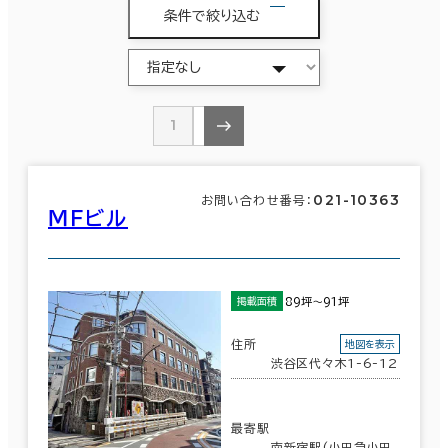
条件で絞り込む
1
2
021-10363
お問い合わせ番号：
ＭＦビル
89坪～91坪
掲載面積
住所
地図を表示
渋谷区代々木1-6-12
最寄駅
南新宿駅(小田急小田