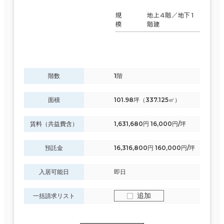
規
地上4階／地下1
模
階建
階数
1階
面積
101.98坪（337.125㎡）
賃料（共益費含）
1,631,680円 16,000円/坪
預託金
16,316,800円 160,000円/坪
入居可能日
即日
追加
一括請求リスト