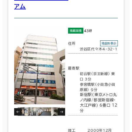
アム
43坪
掲載面積
住所
地図を表示
渋谷区代々木4-32-1
最寄駅
初台駅(京王新線) 東
口 3分
参宮橋駅(小田急小田
原線) 9分
新宿駅(東京メトロ丸
ノ内線/都営新宿線･
大江戸線) 6番口 12
分
竣工
2000年12月