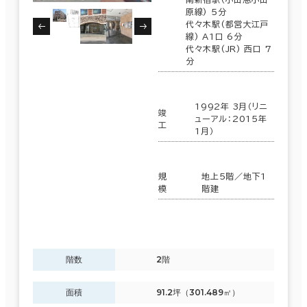
原線) 5分
代々木駅(都営大江戸
線) A1口 6分
代々木駅(JR) 西口 7
分
1992年 3月（リニ
竣
ューアル：2015年
工
1月）
規
地上5階／地下1
模
階建
階数
2階
面積
91.2坪（301.489㎡）