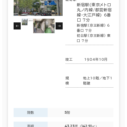
新宿駅(東京メトロ
その他
荒川区
(7)
丸ノ内線/都営新宿
線･大江戸線) 6番
制震・免震構造
口 7分
新宿駅(京王新線) 6
駐車場設備あり
番口 7分
東京都下
(161)
初台駅(京王新線) 東
45室
1フロア面積100坪以上
口 7分
(22棟)
該当数
竣工
1984年10月
この条件で検索する
該当数
規
地上10階／地下1
45室
模
階建
(22棟)
階数
5階
この条件で検索する
面積
43.23坪（142.91㎡）