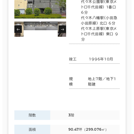
代々木公園駅(東京メ
トロ千代田線) 1番口
6分
代々木八幡駅(小田急
小田原線) 北口 6分
代々木上原駅(東京メ
トロ千代田線) 東口 9
分
竣工
1996年10月
規
地上7階／地下1
模
階建
階数
3階
面積
90.47坪（299.076㎡）