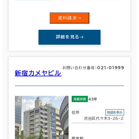
６か月以上
江東区
(191)
資料請求
中野区
(16)
詳細を見る
築年数
北区
(7)
建築中
1年以内
5年以内
江戸川区
(20)
10年以内
20年以内
30年以内
021-01999
お問い合わせ番号：
新宿カメヤビル
新宿区
(390)
階数
43坪
掲載面積
文京区
(142)
1階
2階以上
住所
地図を表示
目黒区
(40)
渋谷区代々木3-26-2
杉並区
(17)
最寄駅