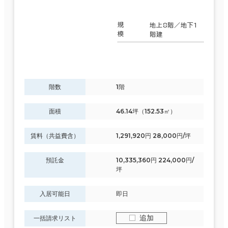
規
地上8階／地下1
模
階建
階数
1階
面積
46.14坪（152.53㎡）
賃料（共益費含）
1,291,920円 28,000円/坪
預託金
10,335,360円 224,000円/
坪
入居可能日
即日
追加
一括請求リスト