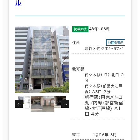
ル
46坪～83坪
掲載面積
住所
地図を表示
渋谷区代々木1-57-1
最寄駅
代々木駅(JR) 北口 2
分
代々木駅(都営大江戸
線) A3口 2分
新宿駅(東京メトロ
丸ノ内線/都営新宿
線･大江戸線) A1
口 4分
竣工
1986年 3月