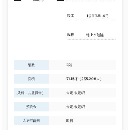
竣工
1988年 4月
規模
地上5階建
階数
2階
面積
71.15坪（235.208㎡）
賃料（共益費含）
未定 未定/坪
預託金
未定 未定/坪
入居可能日
即日