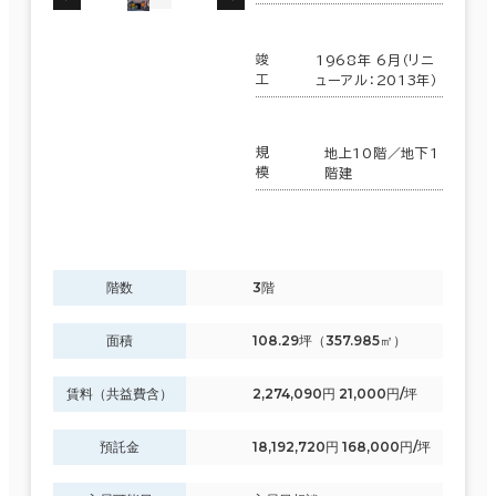
竣
1968年 6月（リニ
工
ューアル：2013年）
面積選択
エリアを追加・変更する
東京23区
(3,862)
坪数
人数
規
地上10階／地下1
模
階建
～
千代田区
(715)
複数フロアを含む
渋谷区
(290)
階数
3階
豊島区
(115)
面積
108.29坪（357.985㎡）
賃料選択（共益費含）
大田区
(65)
坪単価
月総額
賃料（共益費含）
2,274,090円 21,000円/坪
～
板橋区
(20)
預託金
18,192,720円 168,000円/坪
賃料非公開物件を含む