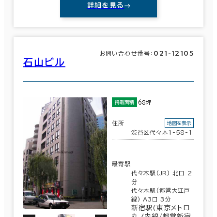
詳細を見る
021-12105
お問い合わせ番号：
石山ビル
68坪
掲載面積
住所
地図を表示
渋谷区代々木1-58-1
最寄駅
代々木駅(JR) 北口 2
分
代々木駅(都営大江戸
線) A3口 3分
新宿駅(東京メトロ
丸ノ内線/都営新宿