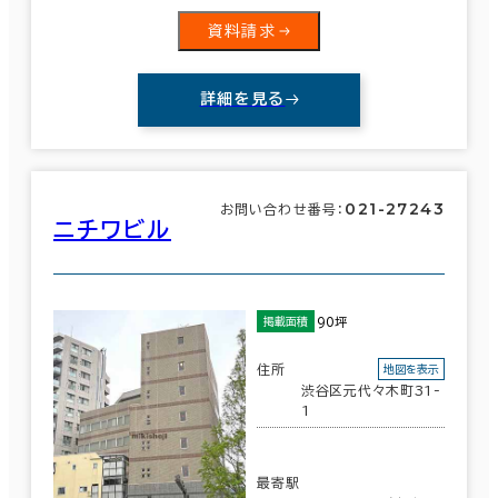
資料請求
詳細を見る
021-27243
お問い合わせ番号：
ニチワビル
90坪
掲載面積
住所
地図を表示
渋谷区元代々木町31-
1
最寄駅