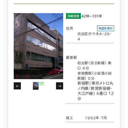
42坪～101坪
掲載面積
住所
地図を表示
渋谷区代々木4-29-
4
最寄駅
初台駅(京王新線) 東
口 4分
参宮橋駅(小田急小田
原線) 8分
新宿駅(東京メトロ丸
ノ内線/都営新宿線･
大江戸線) 6番口 12
分
竣工
1992年 7月