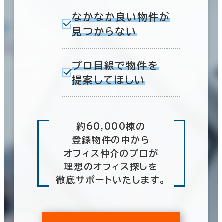
文京区
(133)
階数
なかなか良い物件が
見つからない
目黒区
(40)
1階
2階以上
杉並区
(16)
プロ目線で物件を
提案してほしい
荒川区
(7)
その他
制震・免震構造
約60,000棟の
東京都下
(164)
駐車場設備あり
1室
登録物件の中から
1フロア面積100坪以上
(1棟)
オフィス仲介のプロが
該当数
理想のオフィス探しを
徹底サポートいたします。
この条件で検索する
1室
(1棟)
該当数