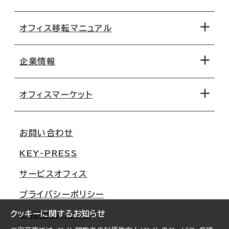
オフィス移転マニュアル
エリアから探す
地図から探す
企業情報
オフィス探しのためのチェックポイント
路線・駅から探す
移転コストシミュレーション
オフィスマーケット
会社概要
移転スケジュール
支店情報
オフィス移転Q&A
お問い合わせ
東京
三鬼商事が選ばれる理由
KEY-PRESS
大阪
一般事業主行動計画
サービスオフィス
名古屋
採用情報
プライバシーポリシー
札幌
ご契約者様の声
クッキーに関するお知らせ
ご利用にあたって
仙台