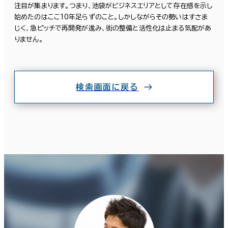
注目が集まります。つまり、池袋がビジネスエリアとして存在感を示し
賃料選択（共益費含）
始めたのはここ10年足らずのこと。しかしながらその勢いはすさま
大田区
(64)
じく、急ピッチで再開発が進み、街の整備と活性化は止まる気配があ
坪単価
月総額
りません。
板橋区
(21)
～
賃料非公開物件を含む
足立区
(9)
検索画面に戻る
中央区
(634)
駅徒歩
品川区
(301)
3分以内
墨田区
(35)
5分以内
世田谷区
10分以内
(23)
練馬区
(5)