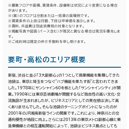
※募集フロアや面積、賃貸条件、設備等は状況により変更になる場合
があります。
※（案）のフロアは分割または一括貸の面積例です。
条件で絞り込む
※賃貸条件の上段は月額、下段は坪単価を表示します。
※賃料、共益費は別途消費税の対象となります。
※掲載写真や図面（パース含む）が現況と異なる場合は現況を優先しま
す。
※ご成約時は規定の仲介手数料を申し受けます。
現在の条件
要町・高松のエリア概要
エリアを追加・変更する
面積選択
東京23区
新宿、渋谷と並ぶ「3大副都心」の１つとして商業機能を集積してきた
(3,786)
坪数
人数
池袋は、東京と埼玉をつなぐ"ハブ機能を果たす街"と言われてきま
した。1978年にサンシャイン60を核とした「サンシャインシティ」が開
～
業。1990年には東京芸術劇場が開館するなど独自性の高い文化・交
千代田区
(688)
流施設が生まれましたが、ビジネスエリアとしての実在感は決して高
複数フロアを含む
くありませんでした。そんな池袋のターニングポイントになったのが
渋谷区
(289)
2001年のJR湘南新宿ラインの開業です。これにより、神奈川との交
通利便性が格段に向上。さらには2013年の東京メトロ副都心線と東
豊島区
(113)
急東横線との相互運転開始によって、池袋はビジネス拠点としても