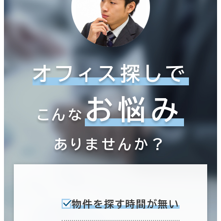
葛飾区
(5)
入居可能時期
即入居可能
港区
(687)
3か月以内
台東区
オフィス探しで
(109)
６か月以内
江東区
(185)
６か月以上
お悩み
こんな
中野区
(15)
ありませんか？
北区
(7)
築年数
江戸川区
建築中
1年以内
5年以内
(20)
10年以内
20年以内
30年以内
新宿区
物件を探す時間が無い
(380)