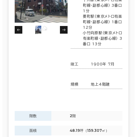
町線･副都心線) 3番口
1分
要町駅(東京メトロ有楽
町線･副都心線) 1番口
12分
小竹向原駅(東京メトロ
有楽町線･副都心線) 3
番口 13分
竣工
1980年 7月
規模
地上4階建
階数
2階
面積
48.19坪（159.307㎡）