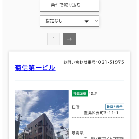
条件で絞り込む
1
021-51975
お問い合わせ番号：
菊信第一ビル
48坪
掲載面積
住所
地図を表示
豊島区要町3-11-1
最寄駅
千川駅(東京メトロ有楽