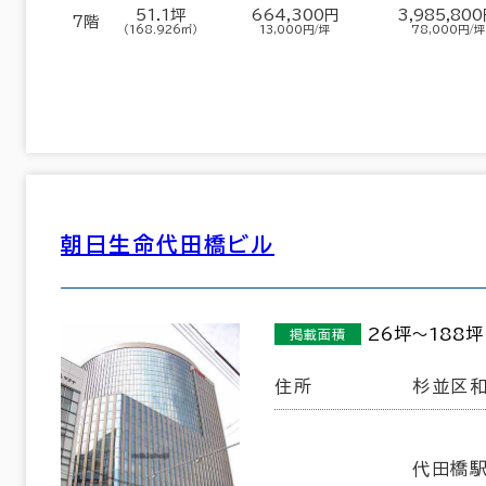
51.1坪
664,300円
3,985,80
7階
（168.926㎡）
13,000円/坪
78,000円/坪
東京都下
(161)
朝日生命代田橋ビル
中央区
港区
(648)
(691)
26坪～188坪
掲載面積
品川区
台東区
(302)
(113)
住所
杉並区和
墨田区
江東区
(35)
(191)
代田橋駅
世田谷区
中野区
(22)
(16)