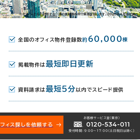
※オフィスビルに付帯する一連の賃貸借の仲介業務を指します。2023年4月当社調べ
021-11740
お問い合わせ番号：
60,000
全国のオフィス物件登録数
約
棟
最短即日更新
掲載物件は
泉2-7-1
地図を表示
最短5分
資料請求は
以内でスピード提供
(京王線) 中央口 6分
(京王井の頭線) 中央口 6分
(京王線) 北口 9分
お客様サービス室（東京）
0120-534-011
オフィス探しを依頼する
年 7月
受付時間：9:00〜17:00（土日祝日は除く）