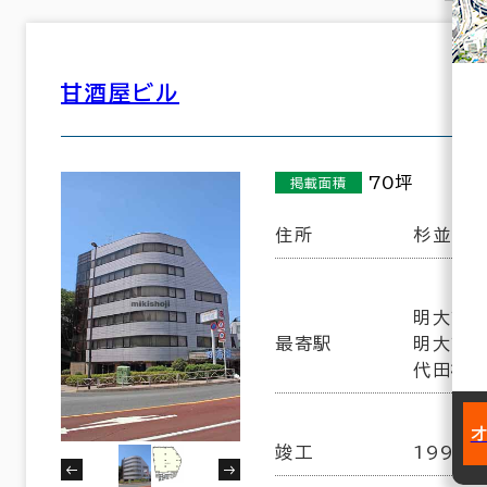
甘酒屋ビル
70坪
掲載面積
住所
杉並区和
明大前駅
最寄駅
明大前駅
代田橋駅
竣工
1992