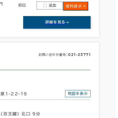
0円
即日
追加
資料請求
詳細を見る
021-23771
お問い合わせ番号：
新宿区
(390)
文京区
(142)
泉1-22-19
地図を表示
目黒区
(40)
(京王線) 北口 9分
杉並区
(17)