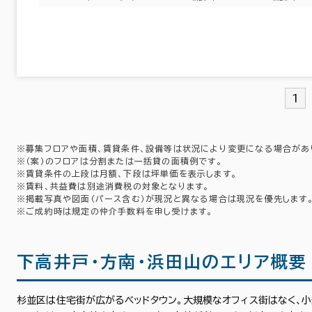
6室
(3棟)
該当数
1
この条件で検索する
※募集フロアや面積、賃貸条件、設備等は状況により変更になる場合があ
※（案）のフロアは分割または一括貸の面積例です。
※賃貸条件の上段は月額、下段は坪単価を表示します。
※賃料、共益費は別途消費税の対象となります。
※掲載写真や図面（パース含む）が現況と異なる場合は現況を優先します
※ご成約時は規定の仲介手数料を申し受けます。
下高井戸・方南・浜田山のエリア概要
杉並区は住宅街が広がるベッドタウン。大規模なオフィス街はなく、