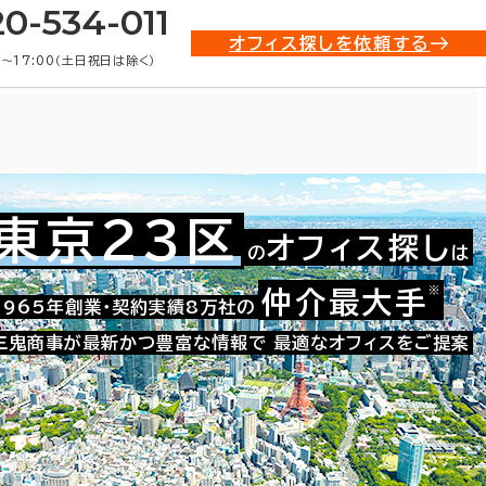
20-534-011
オフィス探しを依頼する
0〜17:00（土日祝日は除く）
東京23区
オフィス探し
の
は
務所(賃貸事務所)・賃貸オフィ
※
仲介最大手
1965年創業・契約実績8万社の
三鬼商事が最新かつ豊富な情報で
最適なオフィスをご提案
条件で絞り込む