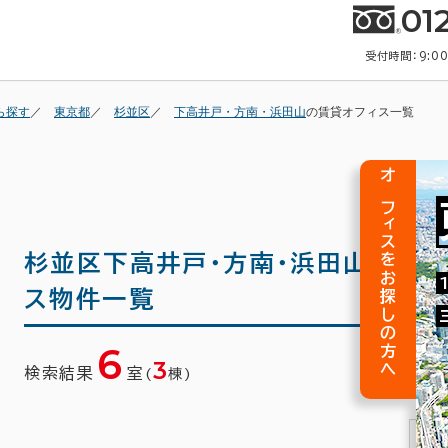
01
受付時間：9:0
ら探す
東京都
杉並区
下高井戸・方南・浜田山
の賃貸オフィス一覧
オフィスをお探しの方へ
杉並区下高井戸・方南・浜田山の
貸事
ス物件一覧
6
3
検索結果
室
(
棟)
1