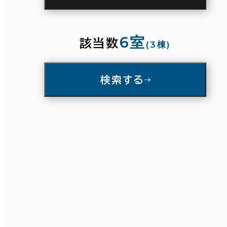
駅徒歩
3分以内
5分以内
10分以内
6室
該当数
(3棟)
入居可能時期
検索する
即入居可能
3か月以内
条件で絞り込む
６か月以内
６か月以上
面積選択
築年数
坪数
人数
建築中
1年以内
5年以内
～
10年以内
20年以内
30年以内
複数フロアを含む