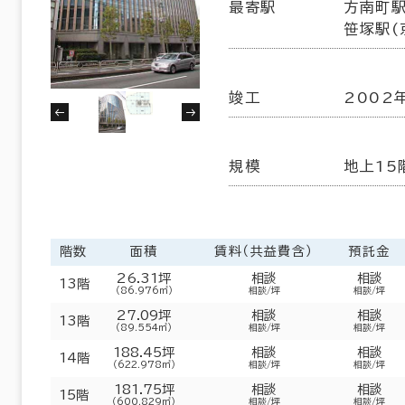
最寄駅
方南町駅
６か月以上
笹塚駅(
練馬区
北区
(5)
(7)
葛飾区
江戸川区
(5)
(20)
竣工
2002
6室
以内
20年以内
30年以内
(3棟)
該当数
規模
地上15
この条件で検索する
階数
面積
賃料（共益費含）
預託金
26.31坪
相談
相談
13階
（86.976㎡）
相談/坪
相談/坪
27.09坪
相談
相談
13階
（89.554㎡）
相談/坪
相談/坪
188.45坪
相談
相談
14階
（622.978㎡）
相談/坪
相談/坪
181.75坪
相談
相談
15階
フロア面積100坪以上
（600.829㎡）
相談/坪
相談/坪