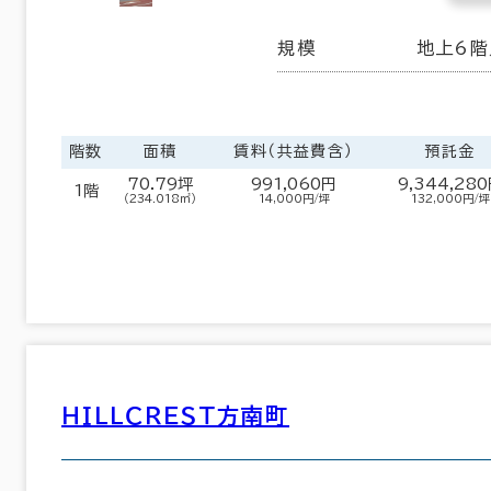
規模
地上6階
階数
面積
賃料（共益費含）
預託金
70.79坪
991,060円
9,344,28
1階
（234.018㎡）
14,000円/坪
132,000円/坪
ＨＩＬＬＣＲＥＳＴ方南町