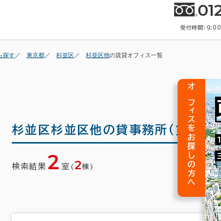
01
受付時間：9:0
ら探す
東京都
杉並区
杉並区他
の賃貸オフィス一覧
オフィスをお探しの方へ
杉並区杉並区他の
貸事務所(賃貸事
2
2
検索結果
室
(
棟)
1