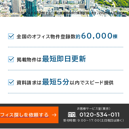
021-10719
お問い合わせ番号：
※オフィスビルに付帯する一連の賃貸借の仲介業務を指します。2023年4月当社調べ
60,000
全国のオフィス物件登録数
約
棟
里1-5-15
地図を表示
最短即日更新
掲載物件は
駅(東京メトロ丸ノ内線) 1番口 2分
最短5分
駅(東京メトロ丸ノ内線) 1番口 12分
資料請求は
以内でスピード提供
(JR) 南口 13分
お客様サービス室（東京）
 7月
0120-534-011
オフィス探しを依頼する
受付時間：9:00〜17:00（土日祝日は除く）