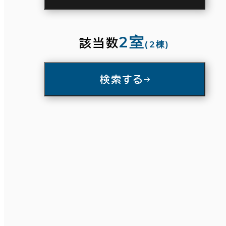
駅徒歩
3分以内
5分以内
10分以内
2室
該当数
(2棟)
入居可能時期
検索する
即入居可能
3か月以内
条件で絞り込む
６か月以内
６か月以上
面積選択
築年数
坪数
人数
建築中
1年以内
5年以内
～
10年以内
20年以内
30年以内
複数フロアを含む