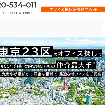
20-534-011
オフィス探しを依頼する
0〜17:00（土日祝日は除く）
東京23区
オフィス探し
の
は
務所)・賃貸オフィス物件一覧
※
仲介最大手
1965年創業・契約実績8万社の
三鬼商事が最新かつ豊富な情報で
最適なオフィスをご提案
条件で絞り込む