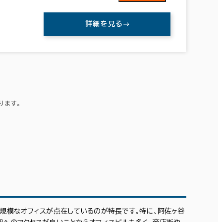
詳細を見る
ります。
。
新宿区
(390)
文京区
(142)
目黒区
(40)
小規模なオフィスが点在しているのが特長です。特に、阿佐ヶ谷
杉並区
(17)