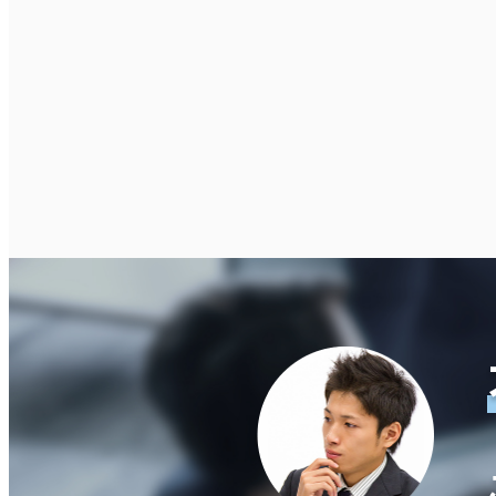
即入居可能
3か月以内
６か月以内
板橋区
(20)
足立区
(10)
築年数
建築中
1年以内
5年以内
10年
階数
1階
2階以上
その他
制震・免震構造
駐車場設備あり
1