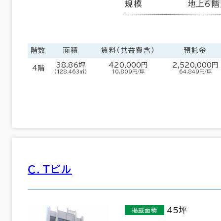
規模
地上6階
階数
面積
賃料（共益費含）
預託金
38.86坪
420,000円
2,520,000円
4階
（128.463㎡）
10,809円/坪
64,849円/坪
Ｃ．Ｔビル
45坪
掲載面積