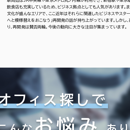
駅周辺はJR中央線や東京メトロ丸ノ内線が利用でき、新宿駅や東京
飲食店も充実しているため、ビジネス拠点としても人気があります。ま
６か月以上
練馬区
北区
(5)
(7)
文化が盛んなエリアで、ここ近年はそれらに関連したビジネスやスター
へと模様替えをおこなう」再開発の話が持ち上がっています。しかし、
葛飾区
江戸川区
(5)
(20)
り、再開発は賛否両輪。今後の動向に大きな注目が集まっています。
2室
以内
20年以内
30年以内
(2棟)
該当数
この条件で検索する
オフィス探しで
お悩み
こんな
あ
フロア面積100坪以上