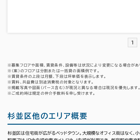
1
※募集フロアや面積、賃貸条件、設備等は状況により変更になる場合があ
東京都下
(161)
※（案）のフロアは分割または一括貸の面積例です。
※賃貸条件の上段は月額、下段は坪単価を表示します。
※賃料、共益費は別途消費税の対象となります。
※掲載写真や図面（パース含む）が現況と異なる場合は現況を優先します
中央区
港区
(648)
(691)
※ご成約時は規定の仲介手数料を申し受けます。
品川区
台東区
(302)
(113)
杉並区他のエリア概要
墨田区
江東区
(35)
(191)
杉並区は住宅街が広がるベッドタウン。大規模なオフィス街はなく、
世田谷区
中野区
(22)
(16)