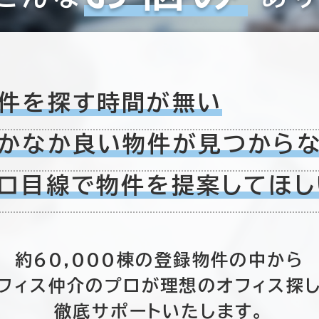
2室
(2棟)
該当数
件を探す時間が無い
この条件で検索する
かなか良い物件が
見つから
ロ目線で物件を
提案してほし
約60,000棟の
登録物件の中から
フィス仲介のプロが
理想のオフィス探
徹底サポートいたします。