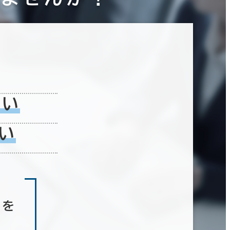
ない
い
しを