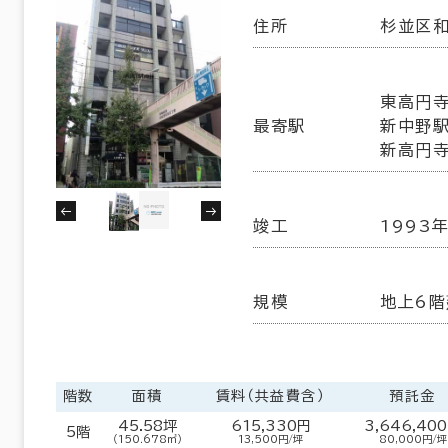
住所
杉並区和
東高円寺
最寄駅
新中野駅
新高円寺
竣工
1993
規模
地上6階
階数
面積
賃料（共益費含）
預託金
45.58坪
615,330円
3,646,40
5階
（150.678㎡）
13,500円/坪
80,000円/坪