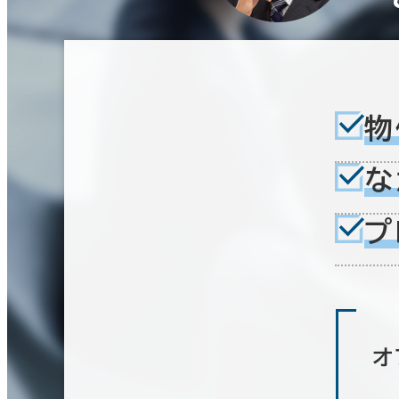
物
な
プ
オ