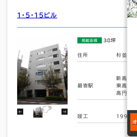
１・５・１５ビル
38坪
掲載面積
住所
杉並区梅
新高円寺
最寄駅
東高円寺
高円寺駅
竣工
1991年