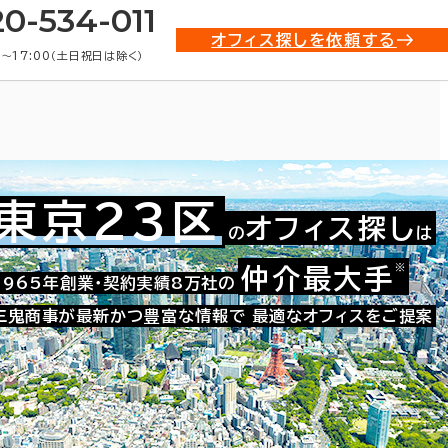
20-534-011
オフィス探しを依頼する
0〜17:00（土日祝日は除く）
東京23区
オフィス探し
の
は
貸オフィス物件一覧
※
仲介最大手
1965年創業・契約実績8万社の
三鬼商事が最新かつ豊富な情報で
最適なオフィスをご提案
条件で絞り込む