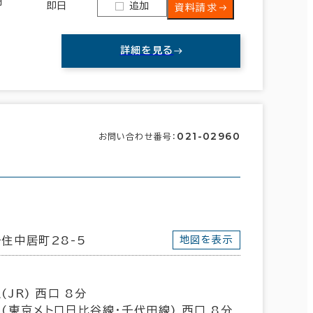
円
即日
追加
資料請求
詳細を見る
021-02960
お問い合わせ番号：
新宿区
(390)
文京区
(142)
住中居町28-5
地図を表示
目黒区
(40)
(JR) 西口 8分
杉並区
(17)
(東京メトロ日比谷線･千代田線) 西口 8分