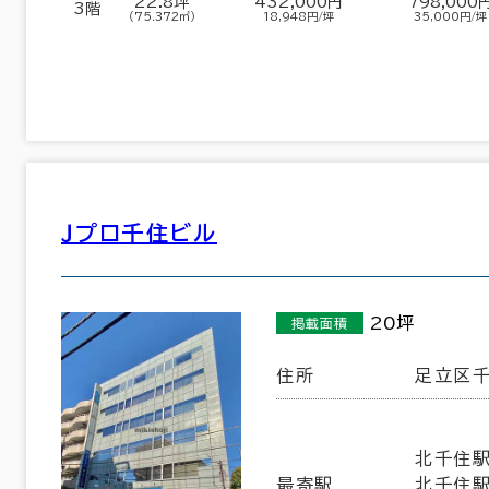
22.8坪
432,000円
798,000
3階
（75.372㎡）
18,948円/坪
35,000円/坪
Ｊプロ千住ビル
東京都下
(161)
中央区
港区
(644)
(691)
20坪
掲載面積
品川区
台東区
(302)
(113)
住所
足立区千
墨田区
江東区
(35)
(191)
北千住駅
世田谷区
中野区
(22)
(16)
最寄駅
北千住駅