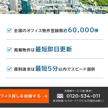
021-15193
お問い合わせ番号：
※オフィスビルに付帯する一連の賃貸借の仲介業務を指します。2023年4月当社調べ
60,000
全国のオフィス物件登録数
約
棟
住寿町2-18
地図を表示
最短即日更新
掲載物件は
(JR) 西口 7分
最短5分
(東京メトロ日比谷線･千代田線) 西口 7分
資料請求は
以内でスピード提供
(つくばエクスプレス) 西口 7分
お客様サービス室（東京）
年 3月（リニューアル：2001年 7月）
0120-534-011
オフィス探しを依頼する
受付時間：9:00〜17:00（土日祝日は除く）