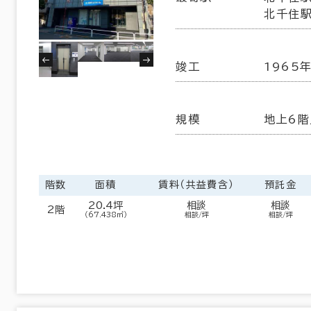
北千住駅
６か月以上
練馬区
北区
(5)
(7)
葛飾区
江戸川区
(5)
(20)
竣工
1965
10室
以内
20年以内
30年以内
規模
地上6階
(9棟)
該当数
この条件で検索する
階数
面積
賃料（共益費含）
預託金
20.4坪
相談
相談
2階
（67.438㎡）
相談/坪
相談/坪
フロア面積100坪以上