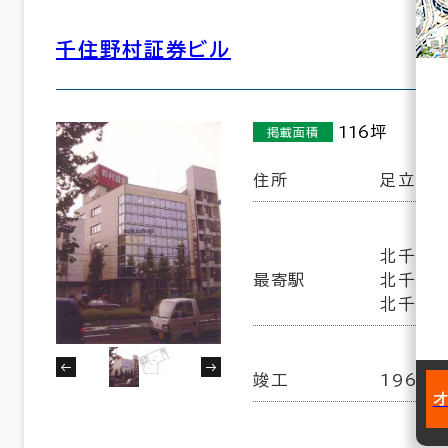
千住野村証券ビル
116坪
掲載面積
住所
足立区千
北千住駅
最寄駅
北千住駅
北千住駅
竣工
1963