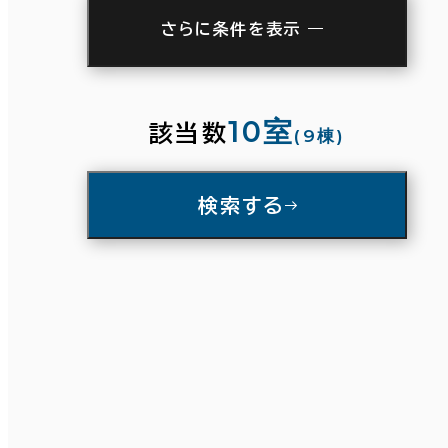
さらに条件を表示
駅徒歩
3分以内
5分以内
10分以内
10室
該当数
(9棟)
入居可能時期
条件で絞り込む
検索する
即入居可能
3か月以内
６か月以内
６か月以上
面積選択
坪数
人数
築年数
～
建築中
1年以内
5年以内
複数フロアを含む
10年以内
20年以内
30年以内