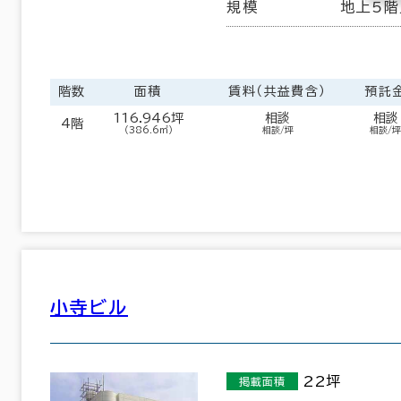
規模
地上5階
階数
面積
賃料（共益費含）
預託
116.946坪
相談
相談
4階
（386.6㎡）
相談/坪
相談/坪
小寺ビル
22坪
掲載面積