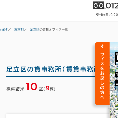
01
受付時間：9:0
ら探す
東京都
足立区
の賃貸オフィス一覧
オフィスをお探しの方へ
足立区の
貸事務所(賃貸事務所)・賃
10
9
検索結果
室
(
棟)
1