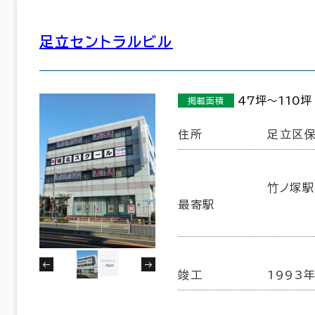
足立セントラルビル
10室
(9棟)
該当数
47坪～110坪
掲載面積
この条件で検索する
住所
足立区保
竹ノ塚駅
最寄駅
竣工
1993年