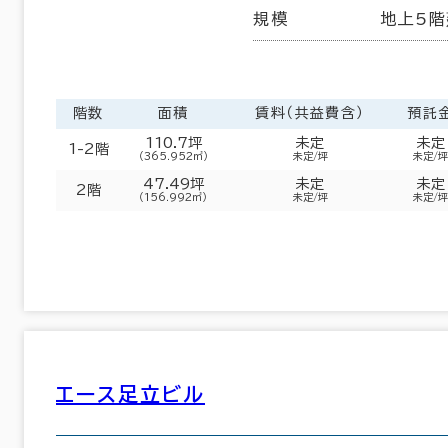
規模
地上5階
階数
面積
賃料（共益費含）
預託
110.7坪
未定
未定
1-2階
（365.952㎡）
未定/坪
未定/坪
47.49坪
未定
未定
2階
（156.992㎡）
未定/坪
未定/坪
エース足立ビル