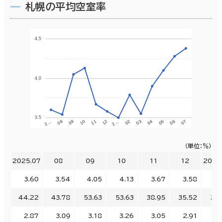
札幌の平均空室率
4.5
4.0
3.5
07
04
2…
10
2…
05
02
11
08
06
03
12
09
（単位：％）
2025.07
08
09
10
11
12
2026
3.60
3.54
4.05
4.13
3.67
3.58
3.
44.22
43.78
53.63
53.63
38.95
35.52
32.
2.87
3.09
3.18
3.26
3.05
2.91
2.