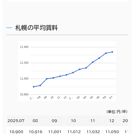
札幌の平均賃料
11,400
11,200
11,000
10,800
11
12
2…
02
03
04
05
06
07
2…
08
09
10
（単位：円/坪）
2025.07
08
09
10
11
12
2026
10,900
10,916
11,001
11,012
11,032
11,050
11,0