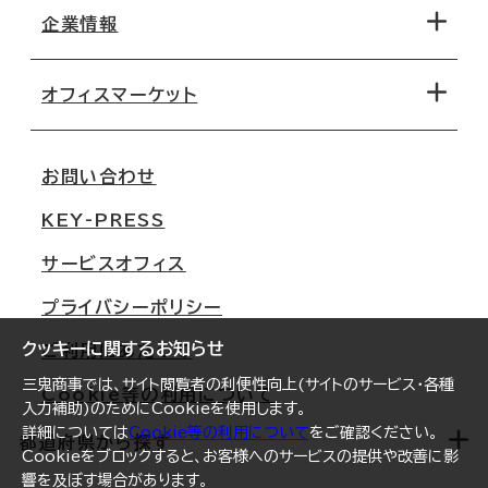
地図から探す
企業情報
オフィス探しのためのチェックポイント
路線・駅から探す
移転コストシミュレーション
オフィスマーケット
会社概要
移転スケジュール
支店情報
オフィス移転Q&A
お問い合わせ
東京
三鬼商事が選ばれる理由
KEY-PRESS
大阪
一般事業主行動計画
サービスオフィス
名古屋
採用情報
プライバシーポリシー
札幌
ご契約者様の声
クッキーに関するお知らせ
ご利用にあたって
仙台
三鬼商事では、サイト閲覧者の利便性向上(サイトのサービス・各種
Cookie等の利用について
横浜
入力補助)のためにCookieを使用します。
詳細については
Cookie等の利用について
をご確認ください。
福岡
都道府県から探す
Cookieをブロックすると、お客様へのサービスの提供や改善に影
響を及ぼす場合があります。
オフィスリポート