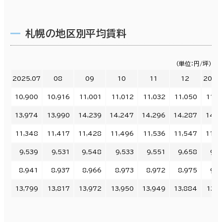
札幌の地区別平均賃料
（単位：円/坪）
2025.07
08
09
10
11
12
2026
10,900
10,916
11,001
11,012
11,032
11,050
11,0
13,974
13,990
14,239
14,247
14,296
14,287
14,2
11,348
11,417
11,428
11,496
11,536
11,547
11,6
9,539
9,531
9,548
9,533
9,551
9,658
9,6
8,941
8,937
8,966
8,973
8,972
8,975
9,0
13,799
13,817
13,972
13,950
13,949
13,884
13,8