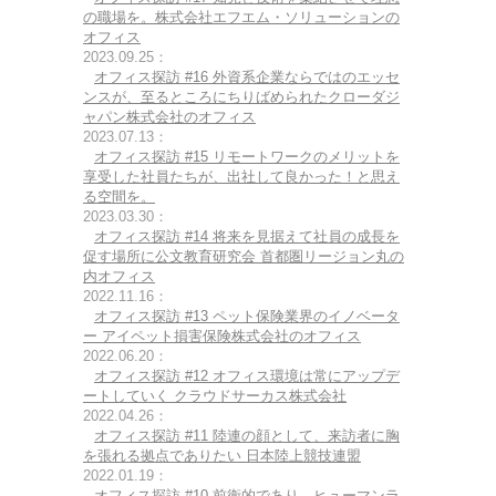
の職場を。株式会社エフエム・ソリューションの
オフィス
2023.09.25：
オフィス探訪 #16 外資系企業ならではのエッセ
ンスが、至るところにちりばめられたクローダジ
ャパン株式会社のオフィス
2023.07.13：
オフィス探訪 #15 リモートワークのメリットを
享受した社員たちが、出社して良かった！と思え
る空間を。
2023.03.30：
オフィス探訪 #14 将来を見据えて社員の成長を
促す場所に公文教育研究会 首都圏リージョン丸の
内オフィス
2022.11.16：
オフィス探訪 #13 ペット保険業界のイノベータ
ー アイペット損害保険株式会社のオフィス
2022.06.20：
オフィス探訪 #12 オフィス環境は常にアップデ
ートしていく クラウドサーカス株式会社
2022.04.26：
オフィス探訪 #11 陸連の顔として、来訪者に胸
を張れる拠点でありたい 日本陸上競技連盟
2022.01.19：
オフィス探訪 #10 前衛的であり、ヒューマンラ