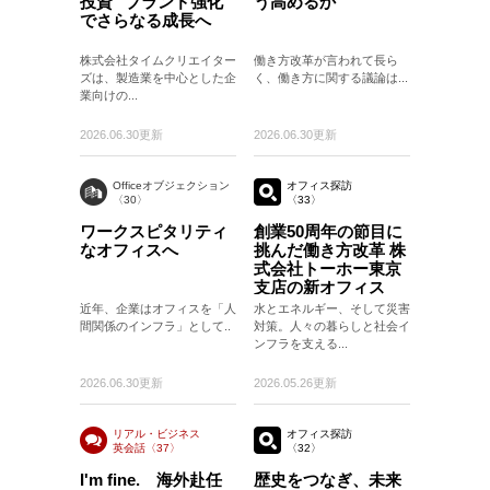
投資" ブランド強化
う高めるか
でさらなる成長へ
株式会社タイムクリエイター
働き方改革が言われて長ら
ズは、製造業を中心とした企
く、働き方に関する議論は...
業向けの...
2026.06.30更新
2026.06.30更新
Officeオブジェクション
オフィス探訪
〈30〉
〈33〉
ワークスピタリティ
創業50周年の節目に
なオフィスへ
挑んだ働き方改革 株
式会社トーホー東京
支店の新オフィス
近年、企業はオフィスを「人
水とエネルギー、そして災害
間関係のインフラ」として..
対策。人々の暮らしと社会イ
ンフラを支える...
2026.06.30更新
2026.05.26更新
リアル・ビジネス
オフィス探訪
英会話〈37〉
〈32〉
〈37〉
I'm fine. 海外赴任
歴史をつなぎ、未来