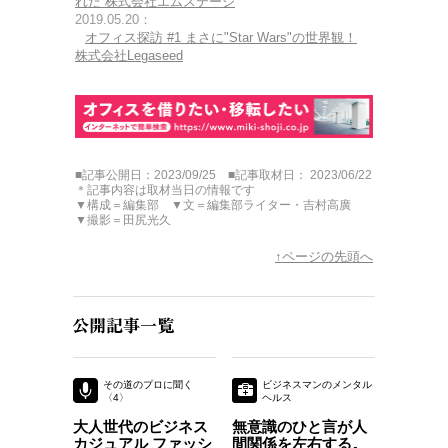
れた 株式会社エムステージ
2019.05.20：
オフィス探訪 #1 まさに"Star Wars"の世界観！
株式会社Legaseed
■記事公開日：2023/09/25 ■記事取材日： 2023/06/22
＊記事内容は取材当日の情報です
▼構成＝編集部 ▼文＝編集部ライター・吉村高廣
▼撮影＝田尻光久
↑ページの先頭へ
その道のプロに聞く
ビジネスマンのメンタル
〈4〉
ヘルス
〈35〉
大人世代のビジネス
無意識のひと言が人
カジュアル ファッシ
間関係を左右する。