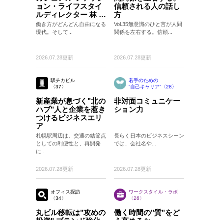
ョン・ライフスタイ
信頼される人の話し
ルディレクター 林 ト
方
モヒコさん
働き方がどんどん自由になる
Vol.35無意識のひと言が人間
現代。そして...
関係を左右する。信頼...
2026.07.28更新
2026.07.28更新
駅チカビル
若手のための
〈37〉
“自己キャリア”〈28〉
〈28〉
新産業が息づく"北の
非対面コミュニケー
ハブ"人と企業を惹き
ション力
つけるビジネスエリ
ア
札幌駅周辺は、交通の結節点
長らく日本のビジネスシーン
としての利便性と、再開発
では、会社名や...
に...
2026.07.28更新
2026.07.28更新
オフィス探訪
ワークスタイル・ラボ
〈34〉
〈26〉
丸ビル移転は"攻めの
働く時間の"質"をど