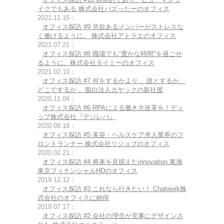
イクでもある 株式会社バズったーのオフィス
2021.11.15：
オフィス探訪 #9 意欲あるメンバーがストレスな
く働けるように。 株式会社アトラエのオフィス
2021.07.21：
オフィス探訪 #8 職場でも"豊かな時間"を過ごせ
るように。株式会社タイミーのオフィス
2021.02.10：
オフィス探訪 #7 何をするかより 、誰とするか、
どこでするか 。面白法人カヤックの新社屋
2020.11.04：
オフィス探訪 #6 RPAによる働き方改革を！ディ
ップ株式会社『デジレバ』
2020.08.18：
オフィス探訪 #5 美容・ヘルスケア求人業界のフ
ロントランナー 株式会社リジョブのオフィス
2020.02.21：
オフィス探訪 #4 将来を見据えたinnovation 東海
東京フィナンシャルHDのオフィス
2019.12.12：
オフィス探訪 #3 これなら行きたい！ Chatwork株
式会社のオフィスに納得
2019.07.17：
オフィス探訪 #2 会社の理念が見事にデザインさ