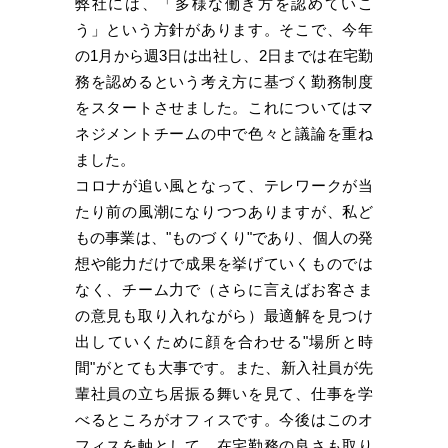
弊社には、「多様な働き方を認めていこ
う」という方針があります。そこで、今年
の1月から週3日は出社し、2日までは在宅勤
務を認めるという考え方に基づく勤務制度
をスタートさせました。これについてはマ
ネジメントチームの中で色々と議論を重ね
ました。
コロナが追い風となって、テレワークが当
たり前の風潮になりつつありますが、私ど
もの事業は、"ものづくり"であり、個人の発
想や能力だけで成果を挙げていくものでは
なく、チーム力で（さらに言えばお客さま
の意見も取り入れながら）最適解を見つけ
出していくために顔を合わせる"場所と時
間"がとても大事です。また、新入社員が先
輩社員の立ち居振る舞いを見て、仕事を学
べるところがオフィスです。今後はこのオ
フィスを軸として、在宅勤務の良さも取り