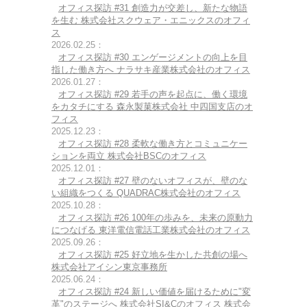
オフィス探訪 #31 創造力が交差し、新たな物語
を生む 株式会社スクウェア・エニックスのオフィ
ス
2026.02.25：
オフィス探訪 #30 エンゲージメントの向上を目
指した働き方へ ナラサキ産業株式会社のオフィス
2026.01.27：
オフィス探訪 #29 若手の声を起点に、働く環境
をカタチにする 森永製菓株式会社 中四国支店のオ
フィス
2025.12.23：
オフィス探訪 #28 柔軟な働き方とコミュニケー
ションを両立 株式会社BSCのオフィス
2025.12.01：
オフィス探訪 #27 壁のないオフィスが、壁のな
い組織をつくる QUADRAC株式会社のオフィス
2025.10.28：
オフィス探訪 #26 100年の歩みを、未来の原動力
につなげる 東洋電信電話工業株式会社のオフィス
2025.09.26：
オフィス探訪 #25 好立地を生かした共創の場へ
株式会社アイシン東京事務所
2025.06.24：
オフィス探訪 #24 新しい価値を届けるために"変
革"のステージへ 株式会社SI&Cのオフィス 株式会