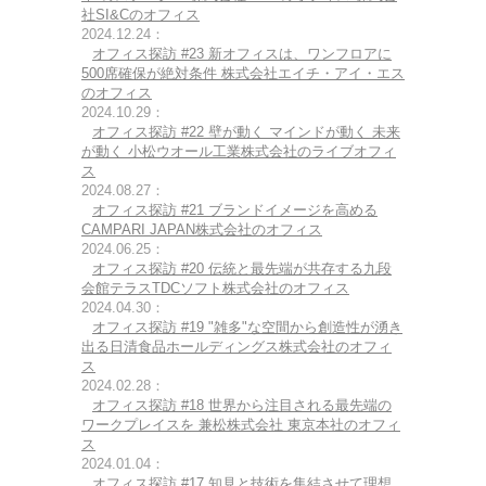
社SI&Cのオフィス
2024.12.24：
オフィス探訪 #23 新オフィスは、ワンフロアに
500席確保が絶対条件 株式会社エイチ・アイ・エス
のオフィス
2024.10.29：
オフィス探訪 #22 壁が動く マインドが動く 未来
が動く 小松ウオール工業株式会社のライブオフィ
ス
2024.08.27：
オフィス探訪 #21 ブランドイメージを高める
CAMPARI JAPAN株式会社のオフィス
2024.06.25：
オフィス探訪 #20 伝統と最先端が共存する九段
会館テラスTDCソフト株式会社のオフィス
2024.04.30：
オフィス探訪 #19 "雑多"な空間から創造性が湧き
出る日清食品ホールディングス株式会社のオフィ
ス
2024.02.28：
オフィス探訪 #18 世界から注目される最先端の
ワークプレイスを 兼松株式会社 東京本社のオフィ
ス
2024.01.04：
オフィス探訪 #17 知見と技術を集結させて理想