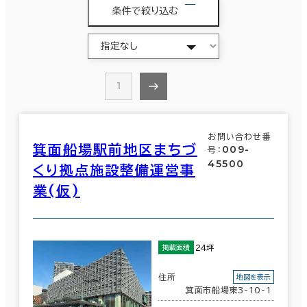
条件で絞り込む
1
お問い合わせ番
箕面船場駅前地区まちづ
009-
号：
45500
くり拠点施設整備運営事
業(仮)
24坪
掲載面積
住所
地図を表示
箕面市船場東3-10-1