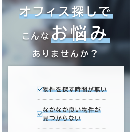
オフィス探しで
この条件で検索する
お悩み
こんな
ありませんか？
物件を探す時間が無い
なかなか良い物件が
見つからない