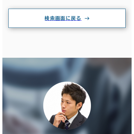
検索画面に戻る
その他
制震・免震構造
駐車場設備あり
1フロア面積100坪以上
該当数
3室
(3棟)