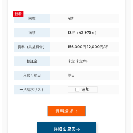
階数
4階
面積
13坪（42.975㎡）
賃料（共益費含）
156,000円 12,000円/坪
預託金
未定 未定/坪
入居可能日
即日
追加
一括請求リスト
資料請求
詳細を見る