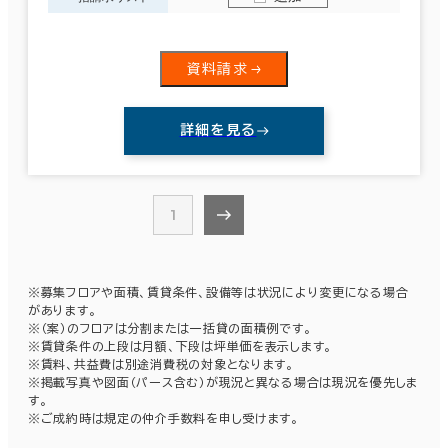
兵庫県
(417)
3か月以内
奈良県
(91)
資料請求
６か月以内
和歌山県
６か月以上
(86)
詳細を見る
3室
(3棟)
該当数
1
築年数
この条件で検索する
建築中
1年以内
5年以内
10年以内
20年以内
30年以内
※募集フロアや面積、賃貸条件、設備等は状況により変更になる場合
があります。
※（案）のフロアは分割または一括貸の面積例です。
※賃貸条件の上段は月額、下段は坪単価を表示します。
※賃料、共益費は別途消費税の対象となります。
※掲載写真や図面（パース含む）が現況と異なる場合は現況を優先しま
階数
す。
※ご成約時は規定の仲介手数料を申し受けます。
1階
2階以上