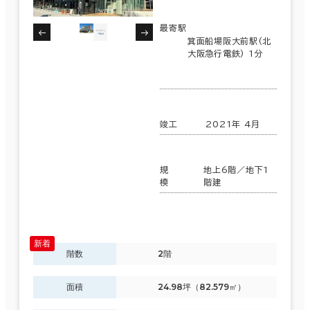
最寄駅
箕面船場阪大前駅(北
大阪急行電鉄) 1分
竣工
2021年 4月
規
地上6階／地下1
模
階建
階数
2階
面積
24.98坪（82.579㎡）