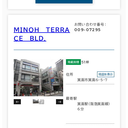
条件で絞り込む
現在の条件
お問い合わせ番号：
ＭＩＮＯＨ ＴＥＲＲＡ
009-07295
ＣＥ ＢＬＤ.
面積選択
坪数
人数
51坪
掲載面積
～
住所
地図を表示
箕面市箕面6-5-7
複数フロアを含む
最寄駅
箕面駅(阪急箕面線)
6分
賃料選択（共益費含）
坪単価
月総額