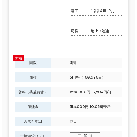
～
竣工
1994年 2月
賃料非公開物件を含む
規模
地上3階建
駅徒歩
階数
3階
3分以内
5分以内
面積
51.1坪（168.926㎡）
エリアを追加・変更する
10分以内
滋賀県
(88)
賃料（共益費含）
690,000円 13,504円/坪
預託金
514,000円 10,059円/坪
京都府
(171)
入居可能日
即日
入居可能時期
大阪府
(1,902)
即入居可能
追加
一括請求リスト