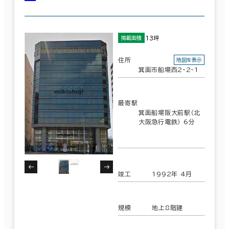
13坪
掲載面積
住所
地図を表示
箕面市船場西2-2-1
最寄駅
箕面船場阪大前駅（北
大阪急行電鉄） 6分
竣工
1992年 4月
規模
地上8階建