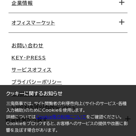
地図から探す
企業情報
オフィス探しのためのチェックポイント
路線・駅から探す
移転コストシミュレーション
オフィスマーケット
会社概要
移転スケジュール
支店情報
オフィス移転Q&A
お問い合わせ
東京
三鬼商事が選ばれる理由
KEY-PRESS
大阪
一般事業主行動計画
サービスオフィス
名古屋
採用情報
プライバシーポリシー
札幌
ご契約者様の声
クッキーに関するお知らせ
ご利用にあたって
仙台
三鬼商事では、サイト閲覧者の利便性向上(サイトのサービス・各種
Cookie等の利用について
横浜
入力補助)のためにCookieを使用します。
詳細については
Cookie等の利用について
をご確認ください。
福岡
都道府県から探す
Cookieをブロックすると、お客様へのサービスの提供や改善に影
響を及ぼす場合があります。
オフィスリポート