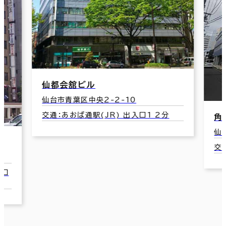
仙都会舘ビル
仙台市青葉区中央2-2-10
交通：あおば通駅(JR) 出入口1 2分
角
仙
交
2口