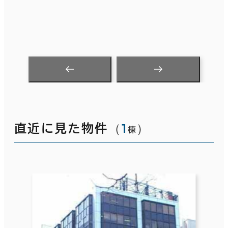
（
1
）
直近に見た物件
棟