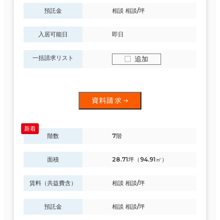
預託金
相談 相談/坪
入居可能日
即日
一括請求リスト
追加
資料請求
階数
7階
面積
28.71坪（94.91㎡）
賃料（共益費含）
相談 相談/坪
預託金
相談 相談/坪