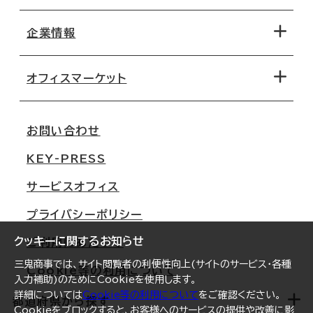
エリアから探す
地図から探す
企業情報
オフィス探しのためのチェックポイント
路線・駅から探す
移転コストシミュレーション
オフィスマーケット
会社概要
移転スケジュール
支店情報
オフィス移転Q&A
お問い合わせ
東京
三鬼商事が選ばれる理由
KEY-PRESS
大阪
一般事業主行動計画
サービスオフィス
名古屋
採用情報
プライバシーポリシー
札幌
ご契約者様の声
クッキーに関するお知らせ
ご利用にあたって
仙台
三鬼商事では、サイト閲覧者の利便性向上(サイトのサービス・各種
Cookie等の利用について
横浜
入力補助)のためにCookieを使用します。
詳細については
Cookie等の利用について
をご確認ください。
福岡
都道府県から探す
Cookieをブロックすると、お客様へのサービスの提供や改善に影