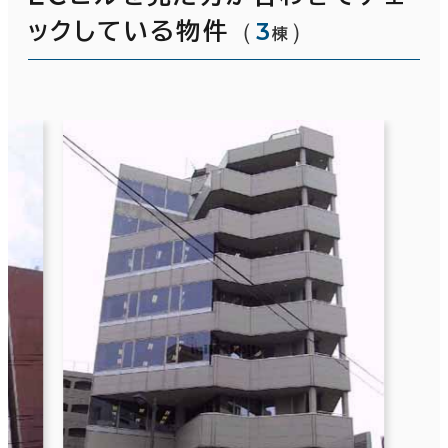
（
3
）
ックしている物件
棟