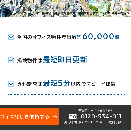
※オフィスビルに付帯する一連の賃貸借の仲介業務を指します。2023年4月当社調べ
60,000
全国のオフィス物件登録数
約
棟
最短即日更新
掲載物件は
最短5分
資料請求は
以内でスピード提供
お客様サービス室（東京）
0120-534-011
オフィス探しを依頼する
受付時間：9:00〜17:00（土日祝日は除く）