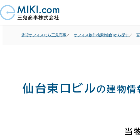
賃貸オフィスなら三鬼商事
オフィス物件検索(仙台)から探す
宮
仙台東口ビル
の建物情
当