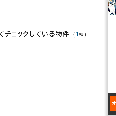
（
1
）
てチェックしている物件
棟