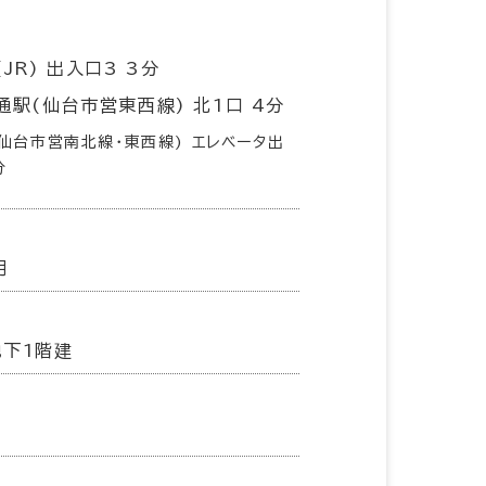
JR) 出入口3 3分
通駅(仙台市営東西線) 北1口 4分
仙台市営南北線･東西線) エレベータ出
分
月
地下1階建