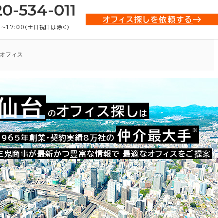
20-534-011
オフィス探しを依頼する
0〜17:00（土日祝日は除く）
オフィス
仙台
オフィス探し
の
は
002-10182
お問い合わせ番号：
※
仲介最大手
1965年創業・契約実績8万社の
三鬼商事が最新かつ豊富な情報で
最適なオフィスをご提案
た。