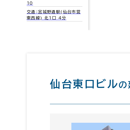
10
交通：宮城野通駅(仙台市営
東西線) 北1口 4分
仙台東口ビル
の