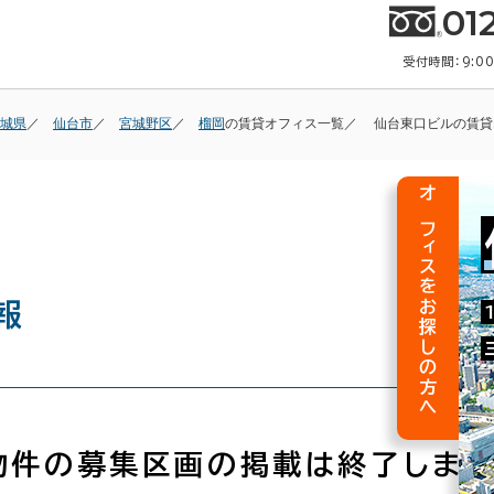
01
受付時間：9:0
城県
仙台市
宮城野区
榴岡
の賃貸オフィス一覧
仙台東口ビルの賃貸
オフィスをお探しの方へ
報
物件の募集区画の掲載は終了しまし