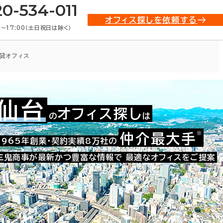
20-534-011
オフィス探しを依頼する
0〜17:00（土日祝日は除く）
貸オフィス
仙台
オフィス探し
の
は
002-10349
お問い合わせ番号：
※
仲介最大手
1965年創業・契約実績8万社の
三鬼商事が最新かつ豊富な情報で
最適なオフィスをご提案
た。