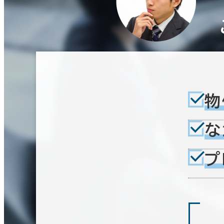
物
な
プ