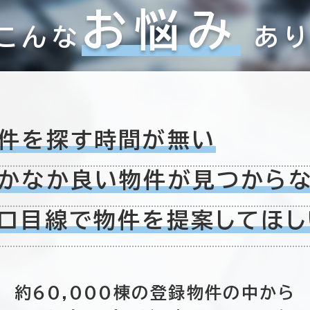
お悩み
こんな
あ
件を探す時間が無い
かなか良い物件が
見つから
ロ目線で物件を
提案してほし
約60,000棟の
登録物件の中から