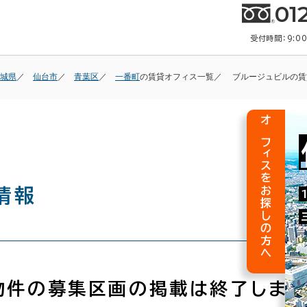
01
受付時間：9:0
城県
仙台市
青葉区
一番町
の賃貸オフィス一覧
ブルージュビルの賃
オフィスをお探しの方へ
情報
物件の募集区画の掲載は終了しまし