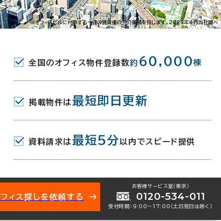
※オフィスビルに付帯する一連の賃貸借の仲介業務を指します。2023年4月当社調べ
60,000
全国のオフィス物件登録数
約
棟
最短即日更新
掲載物件は
002-10349
お問い合わせ番号：
最短5分
資料請求は
以内でスピード提供
お客様サービス室（東京）
0120-534-011
オフィス探しを依頼する
一番町3-6-5
受付時間：9:00〜17:00（土日祝日は除く）