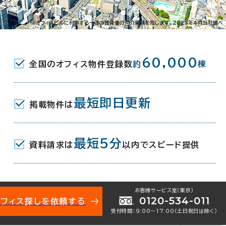
※オフィスビルに付帯する一連の賃貸借の仲介業務を指します。2023年4月当社調べ
60,000
全国のオフィス物件登録数
約
棟
最短即日更新
掲載物件は
002-10601
お問い合わせ番号：
最短5分
資料請求は
以内でスピード提供
お客様サービス室（東京）
0120-534-011
オフィス探しを依頼する
木町通1-5-1
受付時間：9:00〜17:00（土日祝日は除く）