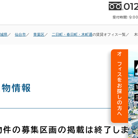
01
受付時間：9:0
城県
仙台市
青葉区
二日町・春日町・木町通
の賃貸オフィス一覧
木
オフィスをお探しの方へ
建物情報
物件の募集区画の掲載は終了しまし