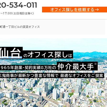
20-534-011
オフィス探しを依頼する
0〜17:00（土日祝日は除く）
町通一丁目ビルの賃貸オフィス
仙台
オフィス探し
の
は
002-10601
お問い合わせ番号：
※
仲介最大手
1965年創業・契約実績8万社の
三鬼商事が最新かつ豊富な情報で
最適なオフィスをご提案
た。