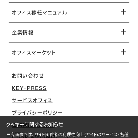
オフィス移転マニュアル
エリアから探す
地図から探す
企業情報
オフィス探しのためのチェックポイント
路線・駅から探す
移転コストシミュレーション
オフィスマーケット
会社概要
移転スケジュール
支店情報
オフィス移転Q&A
お問い合わせ
東京
三鬼商事が選ばれる理由
KEY-PRESS
大阪
一般事業主行動計画
サービスオフィス
名古屋
採用情報
プライバシーポリシー
札幌
ご契約者様の声
クッキーに関するお知らせ
ご利用にあたって
仙台
三鬼商事では、サイト閲覧者の利便性向上(サイトのサービス・各種
Cookie等の利用について