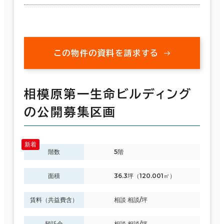
この物件の資料を請求する
相模原第一生命ビルディング
の公開募集区画
階数
5階
面積
36.3坪（120.001㎡）
賃料（共益費含）
相談 相談/坪
預託金
相談 相談/坪