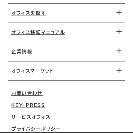
オフィスを探す
オフィス移転マニュアル
エリアから探す
地図から探す
企業情報
オフィス探しのためのチェックポイント
路線・駅から探す
移転コストシミュレーション
オフィスマーケット
会社概要
移転スケジュール
支店情報
オフィス移転Q&A
お問い合わせ
東京
三鬼商事が選ばれる理由
KEY-PRESS
大阪
一般事業主行動計画
サービスオフィス
名古屋
採用情報
プライバシーポリシー
札幌