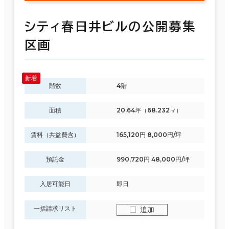
シティ春日井ビルの公開募集
区画
階数
4階
面積
20.64坪（68.232㎡）
賃料（共益費含）
165,120円 8,000円/坪
預託金
990,720円 48,000円/坪
入居可能日
即日
一括請求リスト
追加