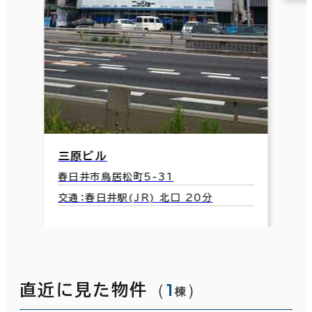
（
1
）
直近に見た物件
棟