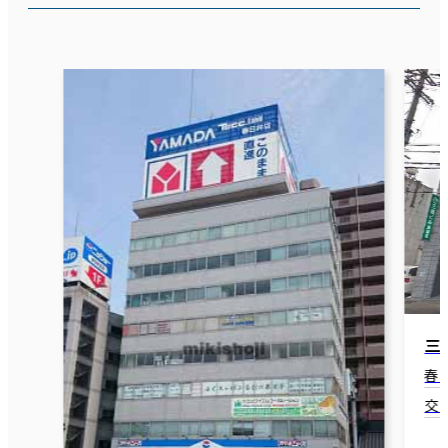
三原鳥居松ビル
春日井市鳥居松町6-50
交通：春日井駅(JR) 北口 16分