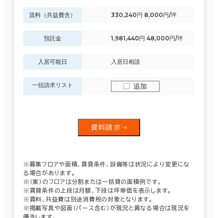
賃料（共益費含）
330,240円 8,000円/坪
預託金
1,981,440円 48,000円/坪
入居可能日
入居日相談
一括請求リスト
追加
資料請求
※募集フロアや面積、賃貸条件、設備等は状況により変更にな
る場合があります。
※（案）のフロアは分割または一括貸の面積例です。
※賃貸条件の上段は月額、下段は坪単価を表示します。
※賃料、共益費は別途消費税の対象となります。
※掲載写真や図面（パース含む）が現況と異なる場合は現況を
優先します。