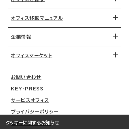
オフィス移転マニュアル
エリアから探す
地図から探す
企業情報
オフィス探しのためのチェックポイント
路線・駅から探す
移転コストシミュレーション
オフィスマーケット
会社概要
移転スケジュール
支店情報
オフィス移転Q&A
お問い合わせ
東京
三鬼商事が選ばれる理由
KEY-PRESS
大阪
一般事業主行動計画
サービスオフィス
名古屋
採用情報
プライバシーポリシー
札幌
ご契約者様の声
クッキーに関するお知らせ
ご利用にあたって
仙台