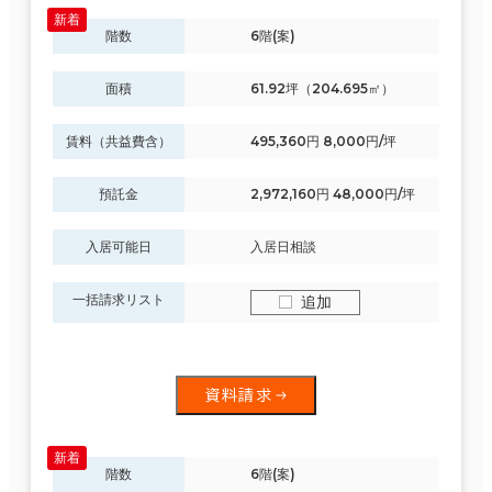
階数
6階(案)
面積
61.92坪（204.695㎡）
賃料（共益費含）
495,360円 8,000円/坪
預託金
2,972,160円 48,000円/坪
入居可能日
入居日相談
一括請求リスト
追加
資料請求
階数
6階(案)